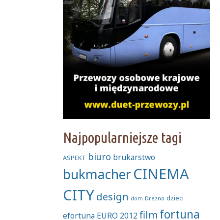
Najpopularniejsze tagi
biuro
brukarstwo
ASPEKT
CINEMA
bukmacher
CITY
design
dzieci
dom
Drezno
fortuna
film
efortuna
EURO 2012