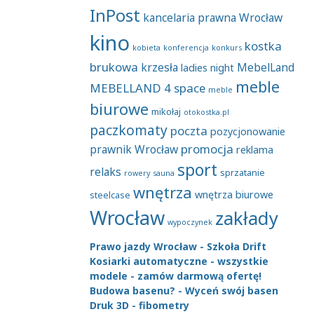
InPost
kancelaria prawna Wrocław
kino
kostka
kobieta
konferencja
konkurs
brukowa
krzesła
MebelLand
ladies night
meble
MEBELLAND 4 space
meble
biurowe
mikołaj
otokostka.pl
paczkomaty
poczta
pozycjonowanie
promocja
prawnik Wrocław
reklama
sport
relaks
sprzatanie
rowery
sauna
wnętrza
wnętrza biurowe
steelcase
Wrocław
zakłady
wypoczynek
Prawo jazdy Wrocław - Szkoła Drift
Kosiarki automatyczne - wszystkie
modele - zamów darmową ofertę!
Budowa basenu? - Wyceń swój basen
Druk 3D - fibometry