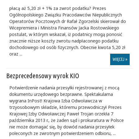
płacą aż 5,20 zł + 1% za zwrot podatku? Prezes
Ogólnopolskiego Związku Pracodawców Niepublicznych
Operatorów Pocztowych dr Rafał Zgorzelski skierował do
Wicepremiera i Ministra Finansów Jacka Rostowskiego
postulat, w którym wskazał, iż podatnicy mogą ponosić
znacznie niższe koszty zwrotu nadpłaconego podatku
dochodowego od osób fizycznych. Obecnie kwota 5,20 zł
oraz ...
WIĘCEJ »
Bezprecedensowy wyrok KIO
Potwierdzenie nadania przesyłki rejestrowanej z mocą
dokumentu urzędowego bezprawne. Spektakularna
wygrana InPost! Krajowa Izba Odwoławcza w
trzyosobowym składzie, któremu przewodniczył Prezes
Krajowej Izby Odwoławczej Paweł Trojan orzekła 7
października 2013 r., że żaden sąd i prokuratura w Polsce
nie może domagać się, by dowód nadania przesyłek
poleconych ze zwrotnym potwierdzeniem odbioru, ...