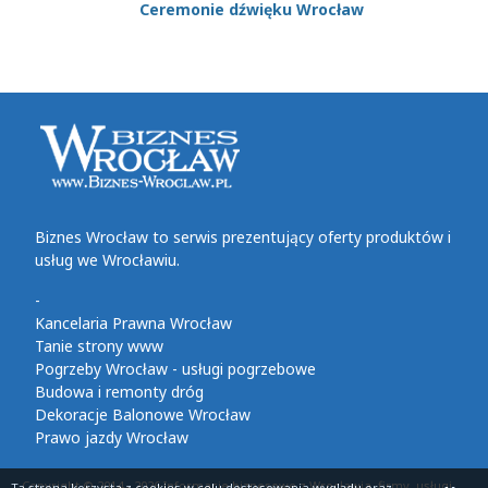
Ceremonie dźwięku Wrocław
Biznes Wrocław to serwis prezentujący oferty produktów i
usług we Wrocławiu.
-
Kancelaria Prawna Wrocław
Tanie strony www
Pogrzeby Wrocław - usługi pogrzebowe
Budowa i remonty dróg
Dekoracje Balonowe Wrocław
Prawo jazdy Wrocław
Copyright © 2014 - 2026 Informacje biznesowe z Wrocławia, firmy, usługi,
Ta strona korzysta z cookies
w celu dostosowania wyglądu oraz