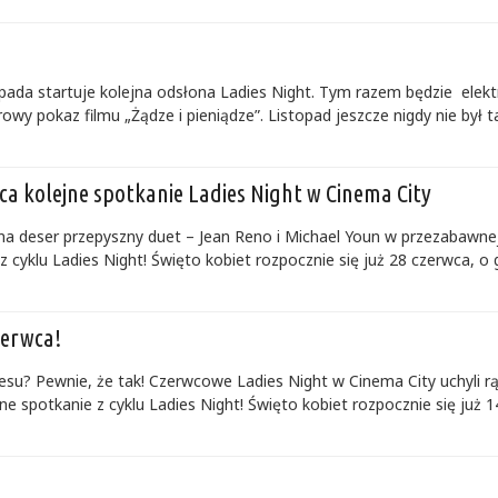
pada startuje kolejna odsłona Ladies Night. Tym razem będzie elektr
 pokaz filmu „Żądze i pieniądze”. Listopad jeszcze nigdy nie był tak
ca kolejne spotkanie Ladies Night w Cinema City
na deser przepyszny duet – Jean Reno i Michael Youn w przezabawnej
 cyklu Ladies Night! Święto kobiet rozpocznie się już 28 czerwca, o go
zerwca!
su? Pewnie, że tak! Czerwcowe Ladies Night w Cinema City uchyli rąb
e spotkanie z cyklu Ladies Night! Święto kobiet rozpocznie się już 14