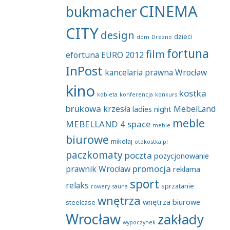
CINEMA
bukmacher
CITY
design
dzieci
dom
Drezno
fortuna
film
efortuna
EURO 2012
InPost
kancelaria prawna Wrocław
kino
kostka
kobieta
konferencja
konkurs
brukowa
krzesła
MebelLand
ladies night
meble
MEBELLAND 4 space
meble
biurowe
mikołaj
otokostka.pl
paczkomaty
poczta
pozycjonowanie
promocja
prawnik Wrocław
reklama
sport
relaks
sprzatanie
rowery
sauna
wnętrza
wnętrza biurowe
steelcase
Wrocław
zakłady
wypoczynek