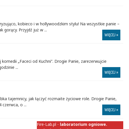
yzująco, kobieco i w hollywoodzkim stylu! Na wszystkie panie –
 gorący. Przyjdź już w ...
WIĘCEJ »
 komedii „Faceci od Kuchni”. Drogie Panie, zarezerwujcie
dzinie ...
WIĘCEJ »
ka tajemnicy, jak łączyć rozmaite życiowe role. Drogie Panie,
 czerwca, o ...
WIĘCEJ »
Fire-Lab.pl -
laboratorium ogniowe.