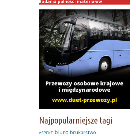
Badania palności materiałów
Najpopularniejsze tagi
biuro
brukarstwo
ASPEKT