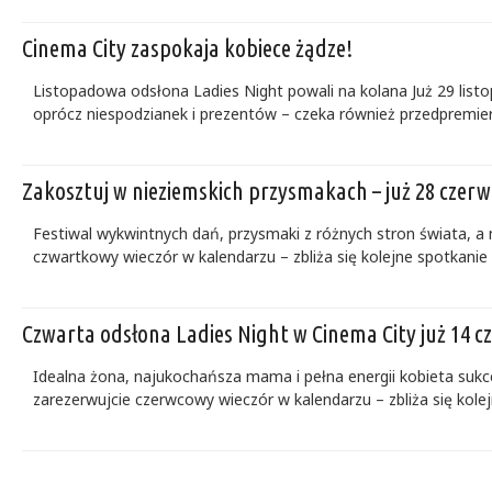
Cinema City zaspokaja kobiece żądze!
Listopadowa odsłona Ladies Night powali na kolana Już 29 listo
oprócz niespodzianek i prezentów – czeka również przedpremierowy
Zakosztuj w nieziemskich przysmakach – już 28 czerw
Festiwal wykwintnych dań, przysmaki z różnych stron świata, a 
czwartkowy wieczór w kalendarzu – zbliża się kolejne spotkanie z
Czwarta odsłona Ladies Night w Cinema City już 14 c
Idealna żona, najukochańsza mama i pełna energii kobieta sukce
zarezerwujcie czerwcowy wieczór w kalendarzu – zbliża się kolejn