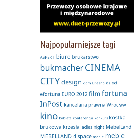
Najpopularniejsze tagi
biuro
brukarstwo
ASPEKT
CINEMA
bukmacher
CITY
design
dzieci
dom
Drezno
fortuna
film
efortuna
EURO 2012
InPost
kancelaria prawna Wrocław
kino
kostka
kobieta
konferencja
konkurs
brukowa
krzesła
MebelLand
ladies night
meble
MEBELLAND 4 space
meble