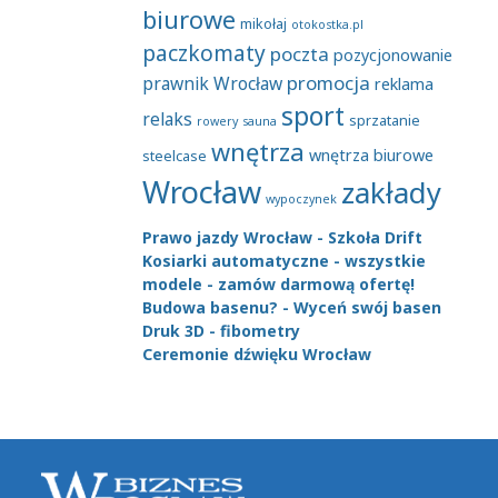
biurowe
mikołaj
otokostka.pl
paczkomaty
poczta
pozycjonowanie
promocja
prawnik Wrocław
reklama
sport
relaks
sprzatanie
rowery
sauna
wnętrza
wnętrza biurowe
steelcase
Wrocław
zakłady
wypoczynek
Prawo jazdy Wrocław - Szkoła Drift
Kosiarki automatyczne - wszystkie
modele - zamów darmową ofertę!
Budowa basenu? - Wyceń swój basen
Druk 3D - fibometry
Ceremonie dźwięku Wrocław