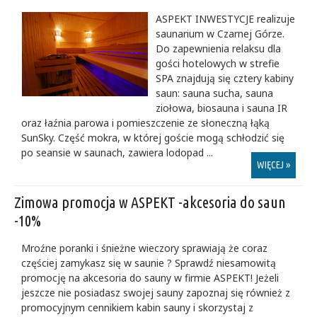
ASPEKT INWESTYCJE realizuje
saunarium w Czarnej Górze.
Do zapewnienia relaksu dla
gości hotelowych w strefie
SPA znajdują się cztery kabiny
saun: sauna sucha, sauna
ziołowa, biosauna i sauna IR
oraz łaźnia parowa i pomieszczenie ze słoneczną łąką
SunSky. Część mokra, w której goście mogą schłodzić się
po seansie w saunach, zawiera lodopad ...
WIĘCEJ »
Zimowa promocja w ASPEKT -akcesoria do saun
-10%
Mroźne poranki i śnieżne wieczory sprawiają że coraz
częściej zamykasz się w saunie ? Sprawdź niesamowitą
promocję na akcesoria do sauny w firmie ASPEKT! Jeżeli
jeszcze nie posiadasz swojej sauny zapoznaj się również z
promocyjnym cennikiem kabin sauny i skorzystaj z