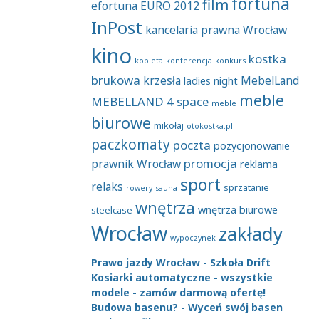
fortuna
film
efortuna
EURO 2012
InPost
kancelaria prawna Wrocław
kino
kostka
kobieta
konferencja
konkurs
brukowa
krzesła
MebelLand
ladies night
meble
MEBELLAND 4 space
meble
biurowe
mikołaj
otokostka.pl
paczkomaty
poczta
pozycjonowanie
promocja
prawnik Wrocław
reklama
sport
relaks
sprzatanie
rowery
sauna
wnętrza
wnętrza biurowe
steelcase
Wrocław
zakłady
wypoczynek
Prawo jazdy Wrocław - Szkoła Drift
Kosiarki automatyczne - wszystkie
modele - zamów darmową ofertę!
Budowa basenu? - Wyceń swój basen