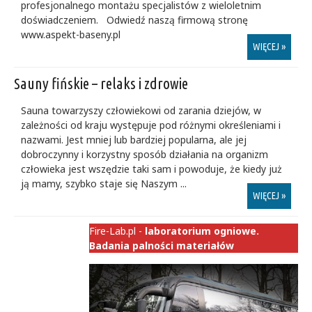
profesjonalnego montażu specjalistów z wieloletnim
doświadczeniem. Odwiedź naszą firmową stronę
www.aspekt-baseny.pl
WIĘCEJ »
Sauny fińskie – relaks i zdrowie
Sauna towarzyszy człowiekowi od zarania dziejów, w
zależności od kraju występuje pod różnymi określeniami i
nazwami. Jest mniej lub bardziej popularna, ale jej
dobroczynny i korzystny sposób działania na organizm
człowieka jest wszędzie taki sam i powoduje, że kiedy już
ją mamy, szybko staje się Naszym ...
WIĘCEJ »
Fire-Lab.pl -
laboratorium ogniowe.
Badania palności materiałów