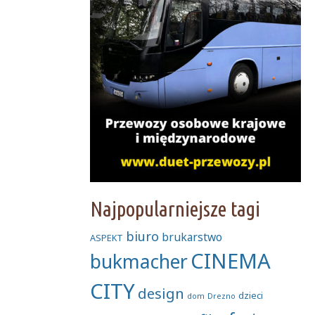
Najpopularniejsze tagi
biuro
brukarstwo
ASPEKT
CINEMA
bukmacher
CITY
design
dzieci
dom
Drezno