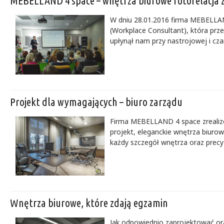
MEBELLAND 4 space – wnętrza biurowe fotorelacja z k
W dniu 28.01.2016 firma MEBELLAND
(Workplace Consultant), która prz
upłynął nam przy nastrojowej i cza
Projekt dla wymagających – biuro zarządu
Firma MEBELLAND 4 space zrealizo
projekt, eleganckie wnętrza biuro
każdy szczegół wnętrza oraz precy
Wnętrza biurowe, które zdają egzamin
Jak odpowiednio zaprojektować or