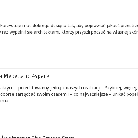
wykorzystuje moc dobrego designu tak, aby poprawiać jakość przestrz
az wypełnił się architektami, którzy przyszli poczuć na własnej skó
cja Mebelland 4space
raktyce – przedstawiamy jedną z naszych realizacji. Szybciej, więcej
h dobrze zarządzać swoim czasem i – co najważniejsze – unikać pope
rma ...