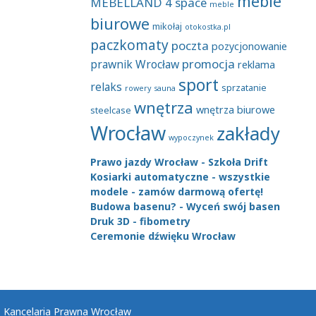
meble
MEBELLAND 4 space
meble
biurowe
mikołaj
otokostka.pl
paczkomaty
poczta
pozycjonowanie
promocja
prawnik Wrocław
reklama
sport
relaks
sprzatanie
rowery
sauna
wnętrza
wnętrza biurowe
steelcase
Wrocław
zakłady
wypoczynek
Prawo jazdy Wrocław - Szkoła Drift
Kosiarki automatyczne - wszystkie
modele - zamów darmową ofertę!
Budowa basenu? - Wyceń swój basen
Druk 3D - fibometry
Ceremonie dźwięku Wrocław
Kancelaria Prawna Wrocław