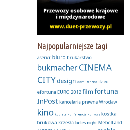
Najpopularniejsze tagi
biuro
brukarstwo
ASPEKT
CINEMA
bukmacher
CITY
design
dzieci
dom
Drezno
fortuna
film
efortuna
EURO 2012
InPost
kancelaria prawna Wrocław
kino
kostka
kobieta
konferencja
konkurs
brukowa
krzesła
MebelLand
ladies night