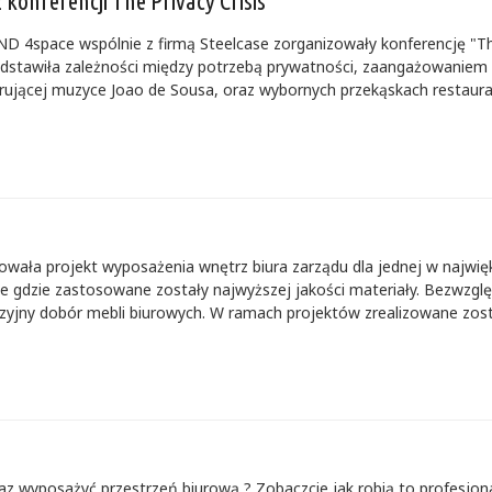
onferencji The Privacy Crisis
 4space wspólnie z firmą Steelcase zorganizowały konferencję "The P
edstawiła zależności między potrzebą prywatności, zaangażowaniem 
rującej muzyce Joao de Sousa, oraz wybornych przekąskach restauracj
wała projekt wyposażenia wnętrz biura zarządu dla jednej w najwi
we gdzie zastosowane zostały najwyższej jakości materiały. Bezwzgl
zyjny dobór mebli biurowych. W ramach projektów zrealizowane został
az wyposażyć przestrzeń biurową ? Zobaczcie jak robią to profesjo