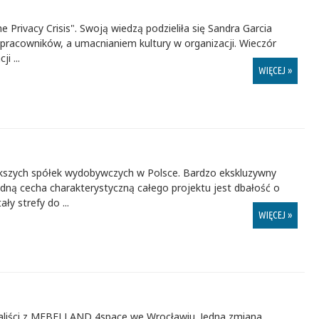
rivacy Crisis". Swoją wiedzą podzieliła się Sandra Garcia
pracowników, a umacnianiem kultury w organizacji. Wieczór
i ...
WIĘCEJ »
ększych spółek wydobywczych w Polsce. Bardzo ekskluzywny
ędną cecha charakterystyczną całego projektu jest dbałość o
y strefy do ...
WIĘCEJ »
naliści z MEBELLAND 4space we Wrocławiu. Jedna zmiana