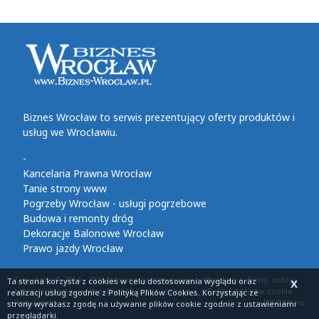
Biznes Wrocław to serwis prezentujący oferty produktów i
usług we Wrocławiu.
-
Kancelaria Prawna Wrocław
Tanie strony www
Pogrzeby Wrocław - usługi pogrzebowe
Budowa i remonty dróg
Dekoracje Balonowe Wrocław
Prawo jazdy Wrocław
Copyright © 2014 - 2026 Informacje biznesowe z Wrocławia, firmy, usługi,
Ta strona korzysta z cookies
w celu dostosowania wyglądu oraz
X
biznes informacje Wrocław. All rights reserved
Polityka plików cookie
realizacji usług zgodnie z
Polityką Plików Cookies
. Korzystając ze
Regulamin
INFORD.eu
strony wyrażasz zgodę na używanie plików cookie zgodnie z ustawieniami
przeglądarki.