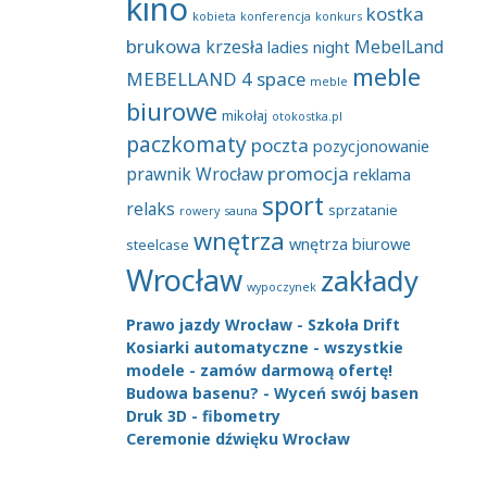
kino
kostka
kobieta
konferencja
konkurs
brukowa
krzesła
MebelLand
ladies night
meble
MEBELLAND 4 space
meble
biurowe
mikołaj
otokostka.pl
paczkomaty
poczta
pozycjonowanie
promocja
prawnik Wrocław
reklama
sport
relaks
sprzatanie
rowery
sauna
wnętrza
wnętrza biurowe
steelcase
Wrocław
zakłady
wypoczynek
Prawo jazdy Wrocław - Szkoła Drift
Kosiarki automatyczne - wszystkie
modele - zamów darmową ofertę!
Budowa basenu? - Wyceń swój basen
Druk 3D - fibometry
Ceremonie dźwięku Wrocław