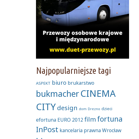
Najpopularniejsze tagi
biuro
brukarstwo
ASPEKT
CINEMA
bukmacher
CITY
design
dzieci
dom
Drezno
fortuna
film
efortuna
EURO 2012
InPost
kancelaria prawna Wrocław