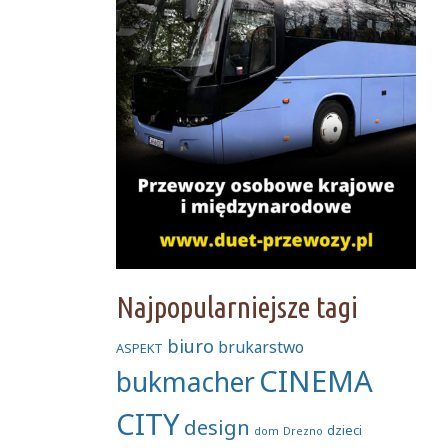
Najpopularniejsze tagi
biuro
brukarstwo
ASPEKT
CINEMA
bukmacher
CITY
design
dzieci
dom
Drezno