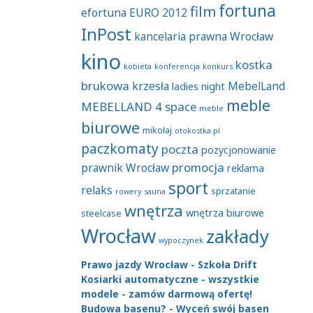
fortuna
film
efortuna
EURO 2012
InPost
kancelaria prawna Wrocław
kino
kostka
kobieta
konferencja
konkurs
brukowa
krzesła
MebelLand
ladies night
meble
MEBELLAND 4 space
meble
biurowe
mikołaj
otokostka.pl
paczkomaty
poczta
pozycjonowanie
promocja
prawnik Wrocław
reklama
sport
relaks
sprzatanie
rowery
sauna
wnętrza
wnętrza biurowe
steelcase
Wrocław
zakłady
wypoczynek
Prawo jazdy Wrocław - Szkoła Drift
Kosiarki automatyczne - wszystkie
modele - zamów darmową ofertę!
Budowa basenu? - Wyceń swój basen