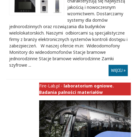
charakteryzują się najwyższą
jakością i nowoczesnym
wzornictwem. Dostarczamy
systemy dla domów
jednorodzinnych oraz rozwiązania dla budynków
wielolokatorskich. Naszymi odbiorcami są specjalistyczne
firmy z branży elektronicznych systemów kontroli dostępu i
zabezpieczeń. W naszej ofercie m.in: Wideodomofony
Monitory do wideodomofonów Stacje bramowe
jednorodzinne Stacje bramowe wielorodzinne Zamki
szyfrowe ...
WIĘCEJ »
Fire-Lab.pl -
laboratorium ogniowe.
Badania palności materiałów