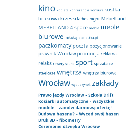
kino
kostka
kobieta
konferencja
konkurs
brukowa
krzesła
MebelLand
ladies night
meble
MEBELLAND 4 space
meble
biurowe
mikołaj
otokostka.pl
paczkomaty
poczta
pozycjonowanie
promocja
prawnik Wrocław
reklama
sport
relaks
sprzatanie
rowery
sauna
wnętrza
wnętrza biurowe
steelcase
Wrocław
zakłady
wypoczynek
Prawo jazdy Wrocław - Szkoła Drift
Kosiarki automatyczne - wszystkie
modele - zamów darmową ofertę!
Budowa basenu? - Wyceń swój basen
Druk 3D - fibometry
Ceremonie dźwięku Wrocław