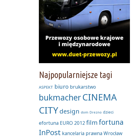
Najpopularniejsze tagi
biuro
brukarstwo
ASPEKT
CINEMA
bukmacher
CITY
design
dzieci
dom
Drezno
fortuna
film
efortuna
EURO 2012
InPost
kancelaria prawna Wrocław