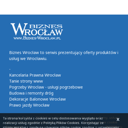
Biznes Wrocław to serwis prezentujący oferty produktów i
usług we Wrocławiu.
-
Kancelaria Prawna Wrocław
Tanie strony www
Pogrzeby Wrocław - usługi pogrzebowe
Budowa i remonty dróg
Dekoracje Balonowe Wrocław
Prawo jazdy Wrocław
Copyright © 2014 - 2026 Informacje biznesowe z Wrocławia, firmy, usługi,
Ta strona korzysta z cookies
w celu dostosowania wyglądu oraz
X
biznes informacje Wrocław. All rights reserved
Polityka plików cookie
realizacji usług zgodnie z
Polityką Plików Cookies
. Korzystając ze
Regulamin
INFORD.eu
strony wyrażasz zgodę na używanie plików cookie zgodnie z ustawieniami