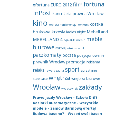
fortuna
film
efortuna
EURO 2012
InPost
kancelaria prawna Wrocław
kino
kostka
kobieta
konferencja
konkurs
brukowa
krzesła
MebelLand
ladies night
meble
MEBELLAND 4 space
meble
biurowe
mikołaj
otokostka.pl
paczkomaty
poczta
pozycjonowanie
promocja
prawnik Wrocław
reklama
sport
relaks
sprzatanie
rowery
sauna
wnętrza
wnętrza biurowe
steelcase
Wrocław
zakłady
wypoczynek
Prawo jazdy Wrocław - Szkoła Drift
Kosiarki automatyczne - wszystkie
modele - zamów darmową ofertę!
Budowa basenu? - Wyceń swój basen