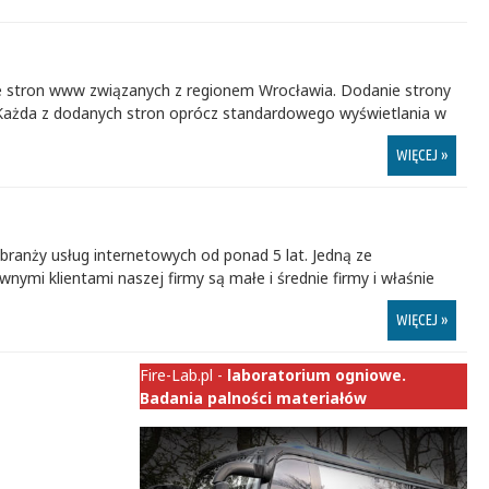
 stron www związanych z regionem Wrocławia. Dodanie strony
 Każda z dodanych stron oprócz standardowego wyświetlania w
WIĘCEJ »
ranży usług internetowych od ponad 5 lat. Jedną ze
nymi klientami naszej firmy są małe i średnie firmy i właśnie
WIĘCEJ »
Fire-Lab.pl -
laboratorium ogniowe.
Badania palności materiałów