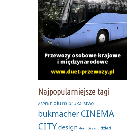
Najpopularniejsze tagi
biuro
brukarstwo
ASPEKT
CINEMA
bukmacher
CITY
design
dzieci
dom
Drezno