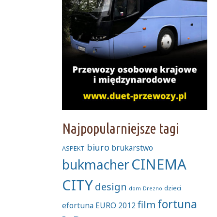
Najpopularniejsze tagi
biuro
brukarstwo
ASPEKT
CINEMA
bukmacher
CITY
design
dzieci
dom
Drezno
fortuna
film
efortuna
EURO 2012