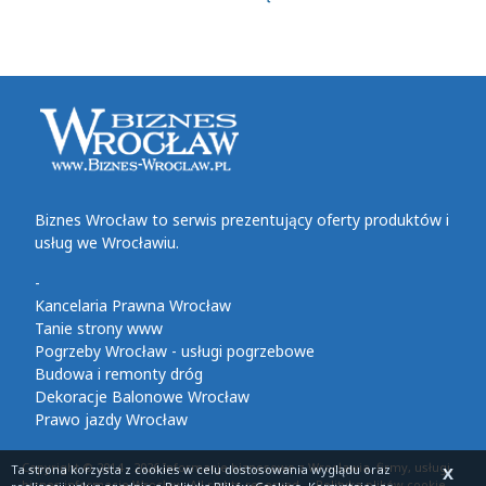
Biznes Wrocław to serwis prezentujący oferty produktów i
usług we Wrocławiu.
-
Kancelaria Prawna Wrocław
Tanie strony www
Pogrzeby Wrocław - usługi pogrzebowe
Budowa i remonty dróg
Dekoracje Balonowe Wrocław
Prawo jazdy Wrocław
Copyright © 2014 - 2026 Informacje biznesowe z Wrocławia, firmy, usługi,
Ta strona korzysta z cookies
w celu dostosowania wyglądu oraz
X
biznes informacje Wrocław. All rights reserved
Polityka plików cookie