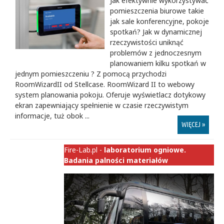
Jak efektywnie wykorzystywać
pomieszczenia biurowe takie
jak sale konferencyjne, pokoje
spotkań? Jak w dynamicznej
rzeczywistości uniknąć
problemów z jednoczesnym
planowaniem kilku spotkań w
jednym pomieszczeniu ? Z pomocą przychodzi
RoomWizardII od Stellcase. RoomWizard II to webowy
system planowania pokoju. Oferuje wyświetlacz dotykowy
ekran zapewniający spełnienie w czasie rzeczywistym
informacje, tuż obok ...
WIĘCEJ »
Fire-Lab.pl -
laboratorium ogniowe.
Badania palności materiałów