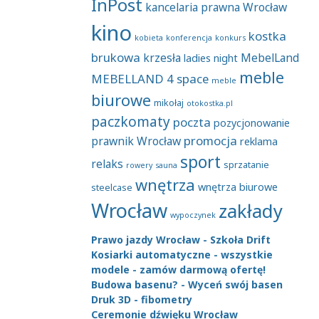
InPost
kancelaria prawna Wrocław
kino
kostka
kobieta
konferencja
konkurs
brukowa
krzesła
MebelLand
ladies night
meble
MEBELLAND 4 space
meble
biurowe
mikołaj
otokostka.pl
paczkomaty
poczta
pozycjonowanie
promocja
prawnik Wrocław
reklama
sport
relaks
sprzatanie
rowery
sauna
wnętrza
wnętrza biurowe
steelcase
Wrocław
zakłady
wypoczynek
Prawo jazdy Wrocław - Szkoła Drift
Kosiarki automatyczne - wszystkie
modele - zamów darmową ofertę!
Budowa basenu? - Wyceń swój basen
Druk 3D - fibometry
Ceremonie dźwięku Wrocław