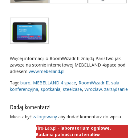
Więcej informacji o RoomWizadr II znajdą Państwo jak
zawsze na stornie internetowej MEBELLAND 4space pod
adresem
www.mebelland.pl
Tagi:
biuro
,
MEBELLAND 4 space
,
RoomWizadr II
,
sala
konferencyjna
,
spotkania
,
steelcase
,
Wrocław
,
zarządzanie
Dodaj komentarz!
Musisz być
zalogowany
aby dodać komentarz do wpisu.
Fire-Lab.pl -
laboratorium ogniowe.
Badania palności materiałów