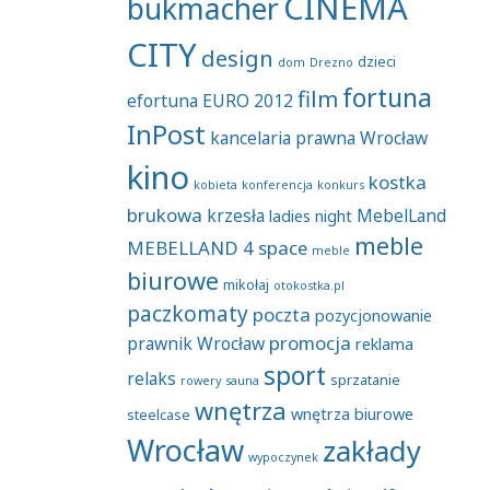
CINEMA
bukmacher
CITY
design
dzieci
dom
Drezno
fortuna
film
efortuna
EURO 2012
InPost
kancelaria prawna Wrocław
kino
kostka
kobieta
konferencja
konkurs
brukowa
krzesła
MebelLand
ladies night
meble
MEBELLAND 4 space
meble
biurowe
mikołaj
otokostka.pl
paczkomaty
poczta
pozycjonowanie
promocja
prawnik Wrocław
reklama
sport
relaks
sprzatanie
rowery
sauna
wnętrza
wnętrza biurowe
steelcase
Wrocław
zakłady
wypoczynek