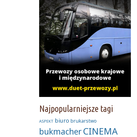
Najpopularniejsze tagi
biuro
brukarstwo
ASPEKT
CINEMA
bukmacher