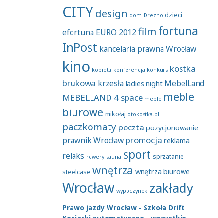
CITY
design
dzieci
dom
Drezno
fortuna
film
efortuna
EURO 2012
InPost
kancelaria prawna Wrocław
kino
kostka
kobieta
konferencja
konkurs
brukowa
krzesła
MebelLand
ladies night
meble
MEBELLAND 4 space
meble
biurowe
mikołaj
otokostka.pl
paczkomaty
poczta
pozycjonowanie
promocja
prawnik Wrocław
reklama
sport
relaks
sprzatanie
rowery
sauna
wnętrza
wnętrza biurowe
steelcase
Wrocław
zakłady
wypoczynek
Prawo jazdy Wrocław - Szkoła Drift
Kosiarki automatyczne - wszystkie