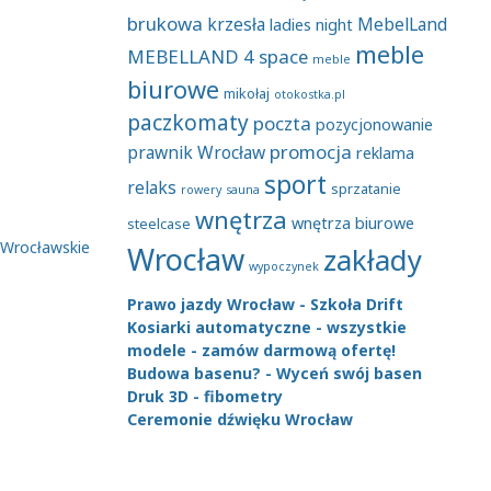
brukowa
krzesła
MebelLand
ladies night
meble
MEBELLAND 4 space
meble
biurowe
mikołaj
otokostka.pl
paczkomaty
poczta
pozycjonowanie
promocja
prawnik Wrocław
reklama
sport
relaks
sprzatanie
rowery
sauna
wnętrza
wnętrza biurowe
steelcase
Wrocławskie
Wrocław
zakłady
wypoczynek
Prawo jazdy Wrocław - Szkoła Drift
Kosiarki automatyczne - wszystkie
modele - zamów darmową ofertę!
Budowa basenu? - Wyceń swój basen
Druk 3D - fibometry
Ceremonie dźwięku Wrocław