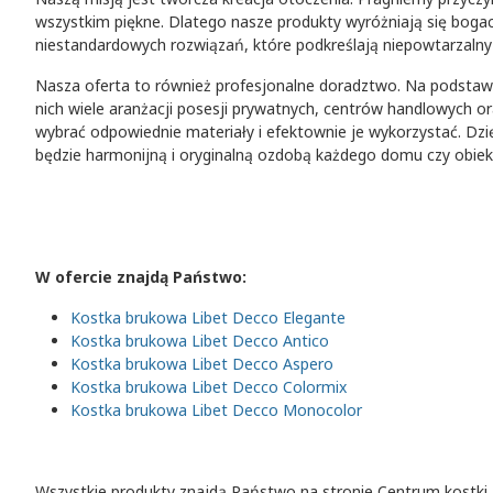
wszystkim piękne. Dlatego nasze produkty wyróżniają się bogac
niestandardowych rozwiązań, które podkreślają niepowtarzalny
Nasza oferta to również profesjonalne doradztwo. Na podstawi
nich wiele aranżacji posesji prywatnych, centrów handlowych o
wybrać odpowiednie materiały i efektownie je wykorzystać. Dz
będzie harmonijną i oryginalną ozdobą każdego domu czy obiek
W ofercie znajdą Państwo:
Kostka brukowa Libet Decco Elegante
Kostka brukowa Libet Decco Antico
Kostka brukowa Libet Decco Aspero
Kostka brukowa Libet Decco Colormix
Kostka brukowa Libet Decco Monocolor
Wszystkie produkty znajdą Państwo na stronie Centrum kostki 