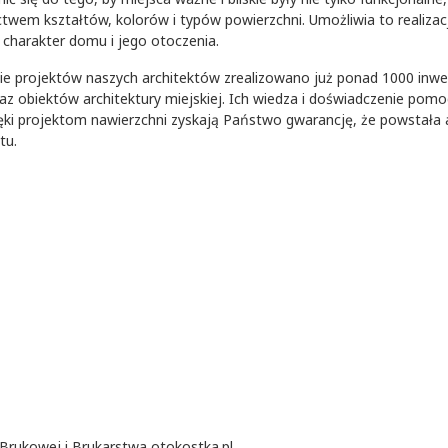
twem kształtów, kolorów i typów powierzchni. Umożliwia to realizacj
 charakter domu i jego otoczenia.
e projektów naszych architektów zrealizowano już ponad 1000 inwe
raz obiektów architektury miejskiej. Ich wiedza i doświadczenie po
ięki projektom nawierzchni zyskają Państwo gwarancję, że powstała 
tu.
Brukowej i Brukarstwa otokostka.pl.