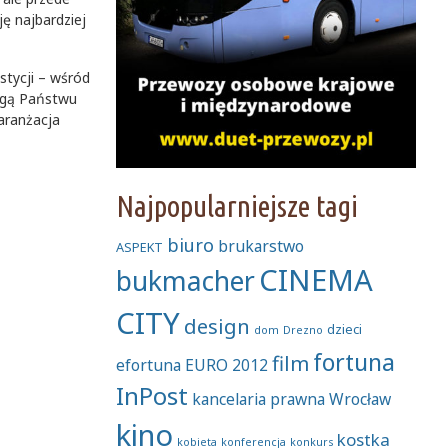
ę najbardziej
stycji – wśród
mogą Państwu
aranżacja
Najpopularniejsze tagi
biuro
brukarstwo
ASPEKT
CINEMA
bukmacher
CITY
design
dzieci
dom
Drezno
fortuna
film
efortuna
EURO 2012
InPost
kancelaria prawna Wrocław
kino
kostka
kobieta
konferencja
konkurs