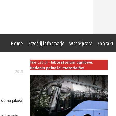
Home
Prześlij informacje
Współpraca
Kontakt
Fire-Lab.pl -
laboratorium ogniowe.
Badania palności materiałów
2015
 się na jakość
 ale przede