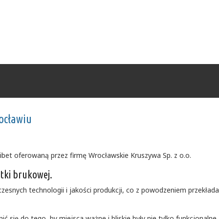
rocławiu
ibet oferowaną przez firmę Wrocławskie Kruszywa Sp. z o.o.
tki brukowej.
esnych technologii i jakości produkcji, co z powodzeniem przekłada
 się do tego, by miejsca ważne i bliskie były nie tylko funkcjonalne,