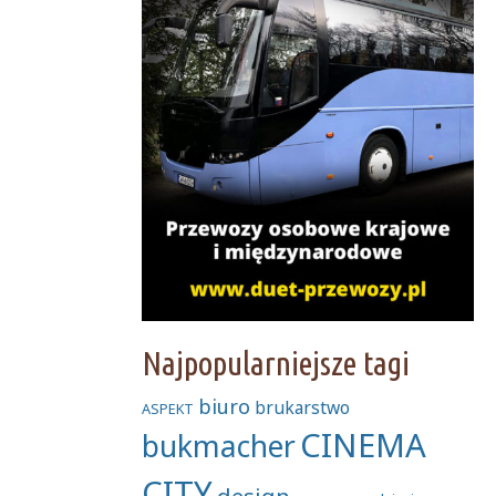
Najpopularniejsze tagi
biuro
brukarstwo
ASPEKT
CINEMA
bukmacher
CITY
design