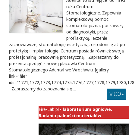
Adental to istniejące od 1993
roku Centrum
Stomatologiczne. Zapewnia
kompleksową pomoc
stomatologiczną, począwszy
od diagnostyki, przez
profilaktykę, leczenie
zachowawcze, stomatologię estetyczną, ortodoncję aż po
protetykę i implantologię. Centrum posiada również swoją
profesjonalną pracownię protetyczną. Zapraszamy do
prezentacji zdjęć z nowej placówki Centrum
Stomatologicznego Adental we Wrocławiu. [gallery
link="file"
ids="1771,1772,1773,1774,1775,1776,1777,1778,1779,1780,178
Zapraszamy do zapoznania się ...
WIĘCEJ »
Fire-Lab.pl -
laboratorium ogniowe.
Badania palności materiałów