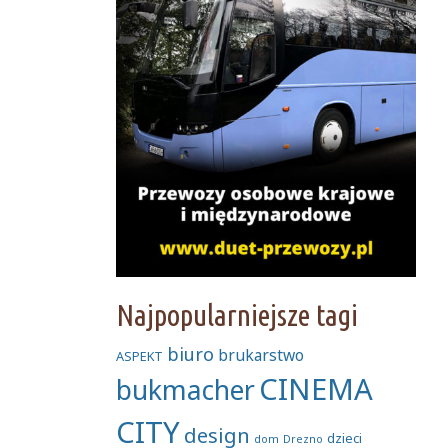
Najpopularniejsze tagi
biuro
brukarstwo
ASPEKT
CINEMA
bukmacher
CITY
design
dzieci
dom
Drezno