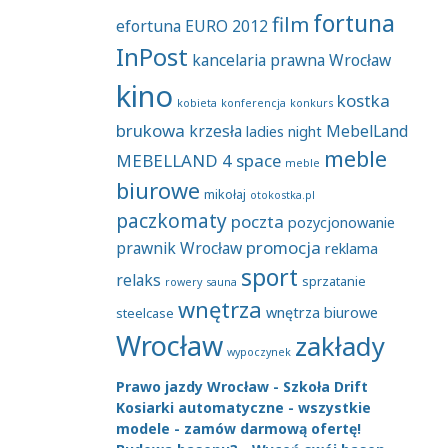
fortuna
film
efortuna
EURO 2012
InPost
kancelaria prawna Wrocław
kino
kostka
kobieta
konferencja
konkurs
brukowa
krzesła
MebelLand
ladies night
meble
MEBELLAND 4 space
meble
biurowe
mikołaj
otokostka.pl
paczkomaty
poczta
pozycjonowanie
promocja
prawnik Wrocław
reklama
sport
relaks
sprzatanie
rowery
sauna
wnętrza
wnętrza biurowe
steelcase
Wrocław
zakłady
wypoczynek
Prawo jazdy Wrocław - Szkoła Drift
Kosiarki automatyczne - wszystkie
modele - zamów darmową ofertę!