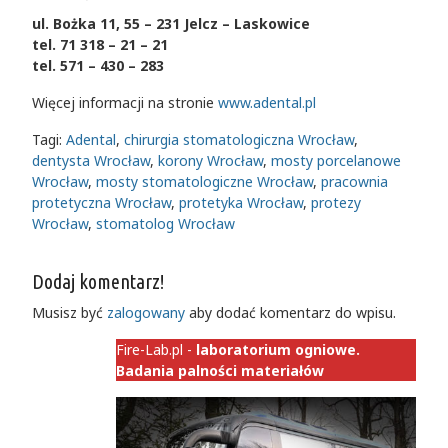
ul. Bożka 11, 55 – 231 Jelcz – Laskowice
tel. 71 318 – 21 – 21
tel. 571 – 430 – 283
Więcej informacji na stronie
www.adental.pl
Tagi:
Adental
,
chirurgia stomatologiczna Wrocław
,
dentysta Wrocław
,
korony Wrocław
,
mosty porcelanowe
Wrocław
,
mosty stomatologiczne Wrocław
,
pracownia
protetyczna Wrocław
,
protetyka Wrocław
,
protezy
Wrocław
,
stomatolog Wrocław
Dodaj komentarz!
Musisz być
zalogowany
aby dodać komentarz do wpisu.
Fire-Lab.pl -
laboratorium ogniowe.
Badania palności materiałów