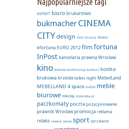
Najpopularniejsze tagi
biuro
brukarstwo
ASPEKT
CINEMA
bukmacher
CITY
design
dzieci
dom
Drezno
fortuna
film
efortuna
EURO 2012
InPost
kancelaria prawna Wrocław
kino
kostka
kobieta
konferencja
konkurs
brukowa
krzesła
MebelLand
ladies night
meble
MEBELLAND 4 space
meble
biurowe
mikołaj
otokostka.pl
paczkomaty
poczta
pozycjonowanie
promocja
prawnik Wrocław
reklama
sport
relaks
sprzatanie
rowery
sauna