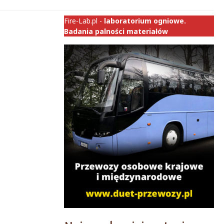
Fire-Lab.pl -
laboratorium ogniowe.
Badania palności materiałów