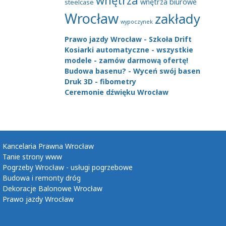
wnętrza
wnętrza biurowe
steelcase
Wrocław
zakłady
wypoczynek
Prawo jazdy Wrocław - Szkoła Drift
Kosiarki automatyczne - wszystkie
modele - zamów darmową ofertę!
Budowa basenu? - Wyceń swój basen
Druk 3D - fibometry
Ceremonie dźwięku Wrocław
Kancelaria Prawna Wrocław
Tanie strony www
Pogrzeby Wrocław - usługi pogrzebowe
Budowa i remonty dróg
Dekoracje Balonowe Wrocław
Prawo jazdy Wrocław