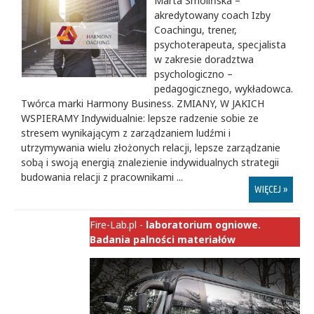
Marta Smolińska –
akredytowany coach Izby
Coachingu, trener,
psychoterapeuta, specjalista
w zakresie doradztwa
psychologiczno –
pedagogicznego, wykładowca.
Twórca marki Harmony Business. ZMIANY, W JAKICH
WSPIERAMY Indywidualnie: lepsze radzenie sobie ze
stresem wynikającym z zarządzaniem ludźmi i
utrzymywania wielu złożonych relacji, lepsze zarządzanie
sobą i swoją energią znalezienie indywidualnych strategii
budowania relacji z pracownikami ...
WIĘCEJ »
Fire-Lab.pl -
laboratorium ogniowe.
Badania palności materiałów