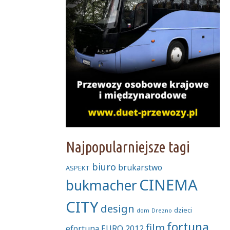
Najpopularniejsze tagi
biuro
brukarstwo
ASPEKT
CINEMA
bukmacher
CITY
design
dzieci
dom
Drezno
fortuna
film
efortuna
EURO 2012