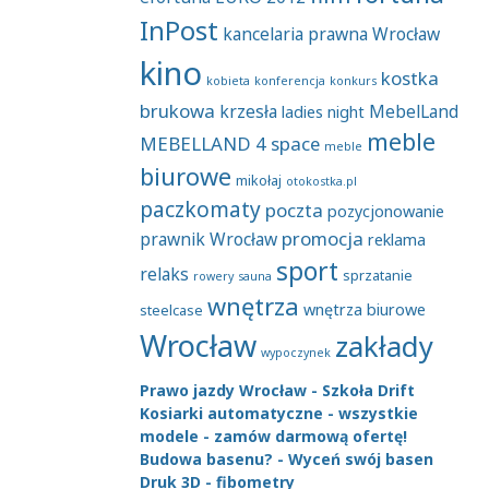
InPost
kancelaria prawna Wrocław
kino
kostka
kobieta
konferencja
konkurs
brukowa
krzesła
MebelLand
ladies night
meble
MEBELLAND 4 space
meble
biurowe
mikołaj
otokostka.pl
paczkomaty
poczta
pozycjonowanie
promocja
prawnik Wrocław
reklama
sport
relaks
sprzatanie
rowery
sauna
wnętrza
wnętrza biurowe
steelcase
Wrocław
zakłady
wypoczynek
Prawo jazdy Wrocław - Szkoła Drift
Kosiarki automatyczne - wszystkie
modele - zamów darmową ofertę!
Budowa basenu? - Wyceń swój basen
Druk 3D - fibometry