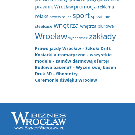
promocja
prawnik Wrocław
reklama
sport
relaks
sprzatanie
rowery
sauna
wnętrza
wnętrza biurowe
steelcase
Wrocław
zakłady
wypoczynek
Prawo jazdy Wrocław - Szkoła Drift
Kosiarki automatyczne - wszystkie
modele - zamów darmową ofertę!
Budowa basenu? - Wyceń swój basen
Druk 3D - fibometry
Ceremonie dźwięku Wrocław