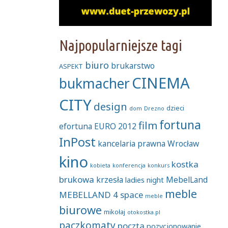
Najpopularniejsze tagi
biuro
brukarstwo
ASPEKT
CINEMA
bukmacher
CITY
design
dzieci
dom
Drezno
fortuna
film
efortuna
EURO 2012
InPost
kancelaria prawna Wrocław
kino
kostka
kobieta
konferencja
konkurs
brukowa
krzesła
MebelLand
ladies night
meble
MEBELLAND 4 space
meble
biurowe
mikołaj
otokostka.pl
paczkomaty
poczta
pozycjonowanie