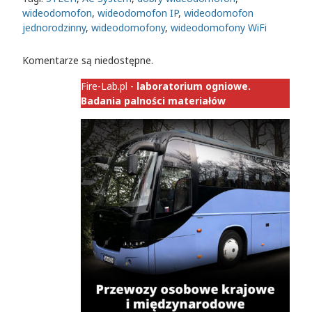
wideodomofon
,
wideodomofon IP
,
wideodomofon
jednorodzinny
,
wideodomofony
,
wideodomofony WiFi
Komentarze są niedostępne.
Fire-Lab.pl -
laboratorium ogniowe.
Badania palności materiałów