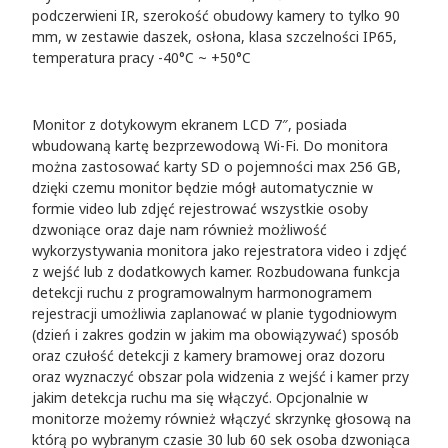
podczerwieni IR, szerokość obudowy kamery to tylko 90
mm, w zestawie daszek, osłona, klasa szczelności IP65,
temperatura pracy -40°C ~ +50°C
Monitor z dotykowym ekranem LCD 7″, posiada
wbudowaną kartę bezprzewodową Wi-Fi. Do monitora
można zastosować karty SD o pojemności max 256 GB,
dzięki czemu monitor będzie mógł automatycznie w
formie video lub zdjęć rejestrować wszystkie osoby
dzwoniące oraz daje nam również możliwość
wykorzystywania monitora jako rejestratora video i zdjęć
z wejść lub z dodatkowych kamer. Rozbudowana funkcja
detekcji ruchu z programowalnym harmonogramem
rejestracji umożliwia zaplanować w planie tygodniowym
(dzień i zakres godzin w jakim ma obowiązywać) sposób
oraz czułość detekcji z kamery bramowej oraz dozoru
oraz wyznaczyć obszar pola widzenia z wejść i kamer przy
jakim detekcja ruchu ma się włączyć. Opcjonalnie w
monitorze możemy również włączyć skrzynkę głosową na
którą po wybranym czasie 30 lub 60 sek osoba dzwoniąca