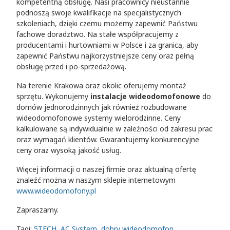
kompetentną obsługę. Nasi pracownicy nieustannie
podnoszą swoje kwalifikacje na specjalistycznych
szkoleniach, dzięki czemu możemy zapewnić Państwu
fachowe doradztwo. Na stałe współpracujemy z
producentami i hurtowniami w Polsce i za granicą, aby
zapewnić Państwu najkorzystniejsze ceny oraz pełną
obsługę przed i po-sprzedażową.
Na terenie Krakowa oraz okolic oferujemy montaż
sprzętu. Wykonujemy
instalacje wideodomofonowe
do
domów jednorodzinnych jak również rozbudowane
wideodomofonowe systemy wielorodzinne. Ceny
kalkulowane są indywidualnie w zależności od zakresu prac
oraz wymagań klientów. Gwarantujemy konkurencyjne
ceny oraz wysoką jakość usług.
Więcej informacji o naszej firmie oraz aktualną ofertę
znaleźć można w naszym sklepie internetowym
www.wideodomofony.pl
Zapraszamy.
Tagi:
5TECH
,
AC System
,
dobry wideodomofon
,