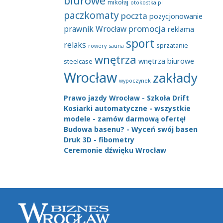
biurowe
mikołaj
otokostka.pl
paczkomaty
poczta
pozycjonowanie
promocja
prawnik Wrocław
reklama
sport
relaks
sprzatanie
rowery
sauna
wnętrza
wnętrza biurowe
steelcase
Wrocław
zakłady
wypoczynek
Prawo jazdy Wrocław - Szkoła Drift
Kosiarki automatyczne - wszystkie
modele - zamów darmową ofertę!
Budowa basenu? - Wyceń swój basen
Druk 3D - fibometry
Ceremonie dźwięku Wrocław