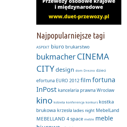
Najpopularniejsze tagi
biuro
brukarstwo
ASPEKT
CINEMA
bukmacher
CITY
design
dzieci
dom
Drezno
fortuna
film
efortuna
EURO 2012
InPost
kancelaria prawna Wrocław
kino
kostka
kobieta
konferencja
konkurs
brukowa
krzesła
MebelLand
ladies night
meble
MEBELLAND 4 space
meble