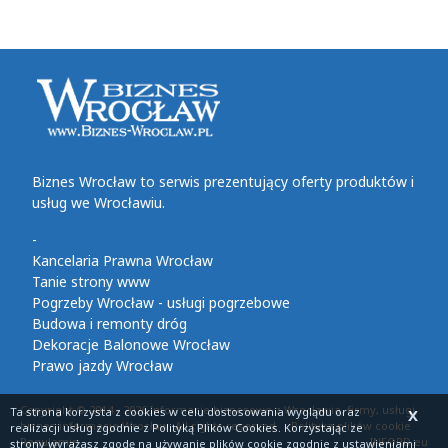
Biznes Wrocław to serwis prezentujący oferty produktów i
usług we Wrocławiu.
-
Kancelaria Prawna Wrocław
Tanie strony www
Pogrzeby Wrocław - usługi pogrzebowe
Budowa i remonty dróg
Dekoracje Balonowe Wrocław
Prawo jazdy Wrocław
Copyright © 2014 - 2026 Informacje biznesowe z Wrocławia, firmy, usługi,
Ta strona korzysta z cookies
w celu dostosowania wyglądu oraz
X
biznes informacje Wrocław. All rights reserved
Polityka plików cookie
realizacji usług zgodnie z
Polityką Plików Cookies
. Korzystając ze
Regulamin
INFORD.eu
strony wyrażasz zgodę na używanie plików cookie zgodnie z ustawieniami