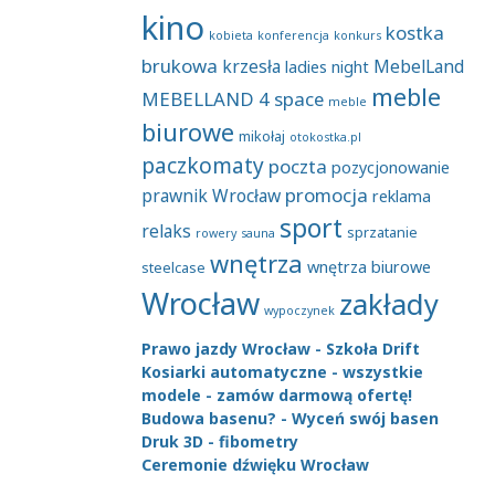
kino
kostka
kobieta
konferencja
konkurs
brukowa
krzesła
MebelLand
ladies night
meble
MEBELLAND 4 space
meble
biurowe
mikołaj
otokostka.pl
paczkomaty
poczta
pozycjonowanie
promocja
prawnik Wrocław
reklama
sport
relaks
sprzatanie
rowery
sauna
wnętrza
wnętrza biurowe
steelcase
Wrocław
zakłady
wypoczynek
Prawo jazdy Wrocław - Szkoła Drift
Kosiarki automatyczne - wszystkie
modele - zamów darmową ofertę!
Budowa basenu? - Wyceń swój basen
Druk 3D - fibometry
Ceremonie dźwięku Wrocław