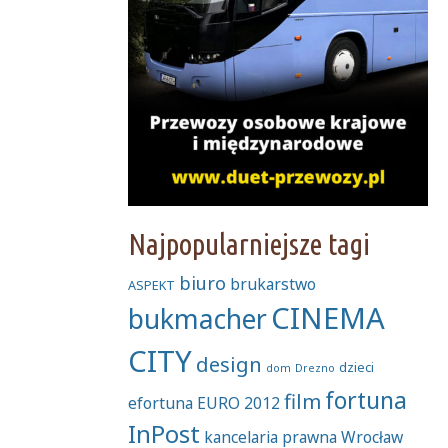
Najpopularniejsze tagi
biuro
brukarstwo
ASPEKT
CINEMA
bukmacher
CITY
design
dzieci
dom
Drezno
fortuna
film
efortuna
EURO 2012
InPost
kancelaria prawna Wrocław