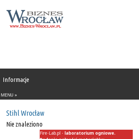
Informacje
MENU »
Stihl Wrocław
Nie znaleziono
Fire-Lab.pl -
laboratorium ogniowe.