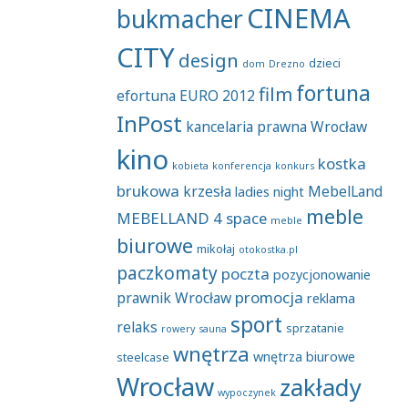
CINEMA
bukmacher
CITY
design
dzieci
dom
Drezno
fortuna
film
efortuna
EURO 2012
InPost
kancelaria prawna Wrocław
kino
kostka
kobieta
konferencja
konkurs
brukowa
krzesła
MebelLand
ladies night
meble
MEBELLAND 4 space
meble
biurowe
mikołaj
otokostka.pl
paczkomaty
poczta
pozycjonowanie
promocja
prawnik Wrocław
reklama
sport
relaks
sprzatanie
rowery
sauna
wnętrza
wnętrza biurowe
steelcase
Wrocław
zakłady
wypoczynek