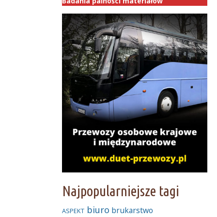
Badania palności materiałów
Najpopularniejsze tagi
biuro
brukarstwo
ASPEKT