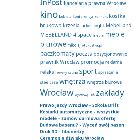
InPost
kancelaria prawna Wrocław
kino
kostka
kobieta
konferencja
konkurs
brukowa
krzesła
MebelLand
ladies night
meble
MEBELLAND 4 space
meble
biurowe
mikołaj
otokostka.pl
paczkomaty
poczta
pozycjonowanie
promocja
prawnik Wrocław
reklama
sport
relaks
sprzatanie
rowery
sauna
wnętrza
wnętrza biurowe
steelcase
Wrocław
zakłady
wypoczynek
Prawo jazdy Wrocław - Szkoła Drift
Kosiarki automatyczne - wszystkie
modele - zamów darmową ofertę!
Budowa basenu? - Wyceń swój basen
Druk 3D - fibometry
Ceremonie dźwięku Wrocław