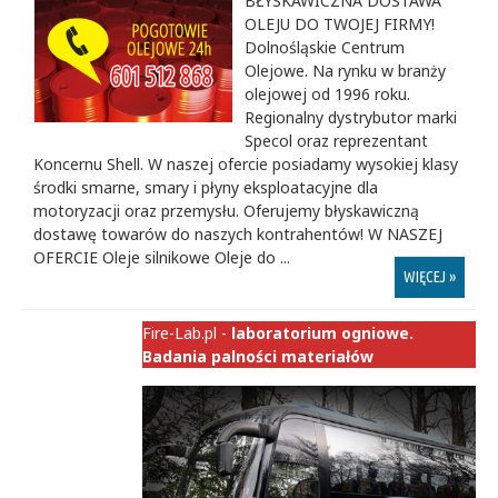
BŁYSKAWICZNA DOSTAWA
OLEJU DO TWOJEJ FIRMY!
Dolnośląskie Centrum
Olejowe. Na rynku w branży
olejowej od 1996 roku.
Regionalny dystrybutor marki
Specol oraz reprezentant
Koncernu Shell. W naszej ofercie posiadamy wysokiej klasy
środki smarne, smary i płyny eksploatacyjne dla
motoryzacji oraz przemysłu. Oferujemy błyskawiczną
dostawę towarów do naszych kontrahentów! W NASZEJ
OFERCIE Oleje silnikowe Oleje do ...
WIĘCEJ »
Fire-Lab.pl -
laboratorium ogniowe.
Badania palności materiałów