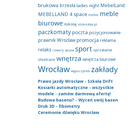
brukowa
krzesła
MebelLand
ladies night
meble
MEBELLAND 4 space
meble
biurowe
mikołaj
otokostka.pl
paczkomaty
poczta
pozycjonowanie
promocja
prawnik Wrocław
reklama
sport
relaks
sprzatanie
rowery
sauna
wnętrza
wnętrza biurowe
steelcase
Wrocław
zakłady
wypoczynek
Prawo jazdy Wrocław - Szkoła Drift
Kosiarki automatyczne - wszystkie
modele - zamów darmową ofertę!
Budowa basenu? - Wyceń swój basen
Druk 3D - fibometry
Ceremonie dźwięku Wrocław