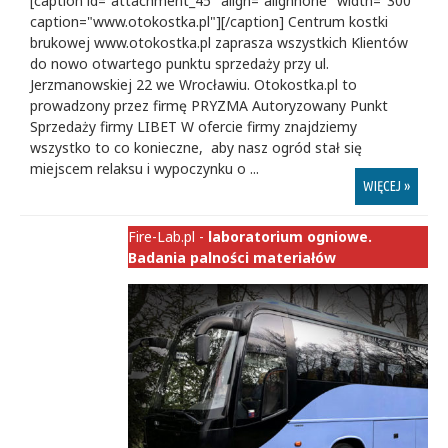
[caption id="attachment_45" align="alignnone" width="300"
caption="www.otokostka.pl"][/caption] Centrum kostki
brukowej www.otokostka.pl zaprasza wszystkich Klientów
do nowo otwartego punktu sprzedaży przy ul.
Jerzmanowskiej 22 we Wrocławiu. Otokostka.pl to
prowadzony przez firmę PRYZMA Autoryzowany Punkt
Sprzedaży firmy LIBET W ofercie firmy znajdziemy
wszystko to co konieczne, aby nasz ogród stał się
miejscem relaksu i wypoczynku o ...
WIĘCEJ »
Fire-Lab.pl -
laboratorium ogniowe.
Badania palności materiałów