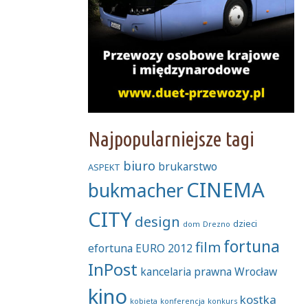
Najpopularniejsze tagi
biuro
brukarstwo
ASPEKT
CINEMA
bukmacher
CITY
design
dzieci
dom
Drezno
fortuna
film
efortuna
EURO 2012
InPost
kancelaria prawna Wrocław
kino
kostka
kobieta
konferencja
konkurs