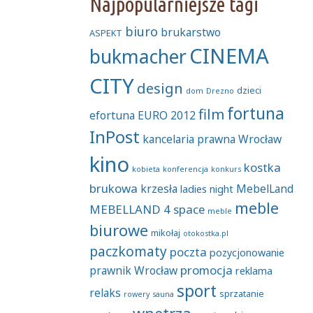
Najpopularniejsze tagi
biuro
brukarstwo
ASPEKT
CINEMA
bukmacher
CITY
design
dzieci
dom
Drezno
fortuna
film
efortuna
EURO 2012
InPost
kancelaria prawna Wrocław
kino
kostka
kobieta
konferencja
konkurs
brukowa
krzesła
MebelLand
ladies night
meble
MEBELLAND 4 space
meble
biurowe
mikołaj
otokostka.pl
paczkomaty
poczta
pozycjonowanie
promocja
prawnik Wrocław
reklama
sport
relaks
sprzatanie
rowery
sauna