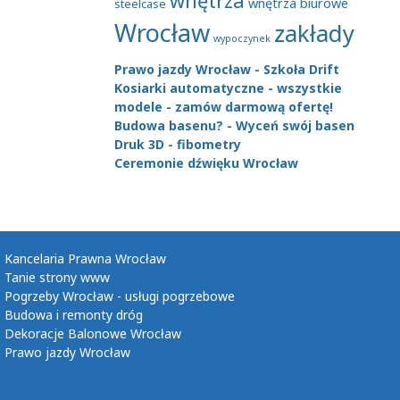
wnętrza
wnętrza biurowe
steelcase
Wrocław
zakłady
wypoczynek
Prawo jazdy Wrocław - Szkoła Drift
Kosiarki automatyczne - wszystkie
modele - zamów darmową ofertę!
Budowa basenu? - Wyceń swój basen
Druk 3D - fibometry
Ceremonie dźwięku Wrocław
Kancelaria Prawna Wrocław
Tanie strony www
Pogrzeby Wrocław - usługi pogrzebowe
Budowa i remonty dróg
Dekoracje Balonowe Wrocław
Prawo jazdy Wrocław