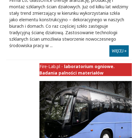
Firma Ltc GlassOffice oferuje aranżację, produkcję i
montaż szklanych ścian działowych. Już od kilku lat widzimy
stały trend zmierzający w kierunku wykorzystania szkła
jako elementu konstrukcyjno – dekoracyjnego w naszych
biurach i domach. Co raz częściej szkło zastępuje
tradycyjną ścianę działową. Zastosowanie technologii
szklanych ścian umożliwia stworzenie nowoczesnego
środowiska pracy w ...
WIĘCEJ »
Fire-Lab.pl -
laboratorium ogniowe.
Badania palności materiałów