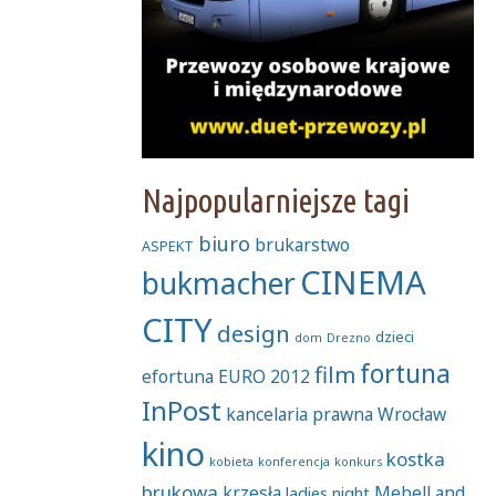
Najpopularniejsze tagi
biuro
brukarstwo
ASPEKT
CINEMA
bukmacher
CITY
design
dzieci
dom
Drezno
fortuna
film
efortuna
EURO 2012
InPost
kancelaria prawna Wrocław
kino
kostka
kobieta
konferencja
konkurs
brukowa
krzesła
MebelLand
ladies night