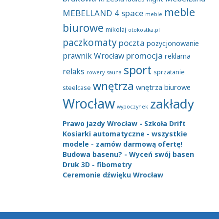
meble
MEBELLAND 4 space
meble
biurowe
mikołaj
otokostka.pl
paczkomaty
poczta
pozycjonowanie
promocja
prawnik Wrocław
reklama
sport
relaks
sprzatanie
rowery
sauna
wnętrza
wnętrza biurowe
steelcase
Wrocław
zakłady
wypoczynek
Prawo jazdy Wrocław - Szkoła Drift
Kosiarki automatyczne - wszystkie
modele - zamów darmową ofertę!
Budowa basenu? - Wyceń swój basen
Druk 3D - fibometry
Ceremonie dźwięku Wrocław