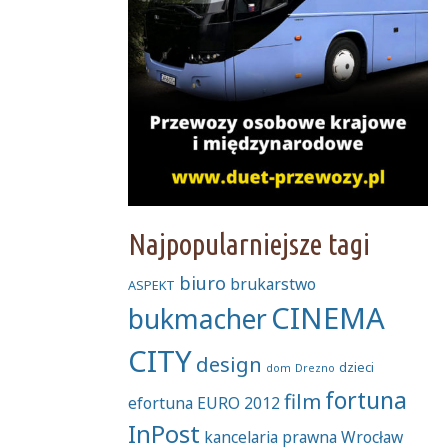
Najpopularniejsze tagi
biuro
brukarstwo
ASPEKT
CINEMA
bukmacher
CITY
design
dzieci
dom
Drezno
fortuna
film
efortuna
EURO 2012
InPost
kancelaria prawna Wrocław