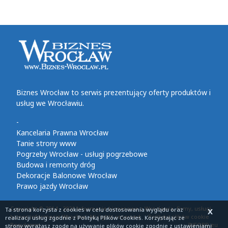
Biznes Wrocław to serwis prezentujący oferty produktów i
usług we Wrocławiu.
-
Kancelaria Prawna Wrocław
Tanie strony www
Pogrzeby Wrocław - usługi pogrzebowe
Budowa i remonty dróg
Dekoracje Balonowe Wrocław
Prawo jazdy Wrocław
Copyright © 2014 - 2026 Informacje biznesowe z Wrocławia, firmy, usługi,
Ta strona korzysta z cookies
w celu dostosowania wyglądu oraz
X
biznes informacje Wrocław. All rights reserved
Polityka plików cookie
realizacji usług zgodnie z
Polityką Plików Cookies
. Korzystając ze
Regulamin
INFORD.eu
strony wyrażasz zgodę na używanie plików cookie zgodnie z ustawieniami