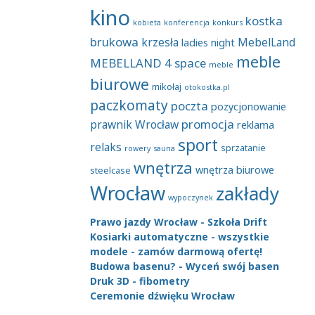
kino
kostka
kobieta
konferencja
konkurs
brukowa
krzesła
MebelLand
ladies night
meble
MEBELLAND 4 space
meble
biurowe
mikołaj
otokostka.pl
paczkomaty
poczta
pozycjonowanie
promocja
prawnik Wrocław
reklama
sport
relaks
sprzatanie
rowery
sauna
wnętrza
wnętrza biurowe
steelcase
Wrocław
zakłady
wypoczynek
Prawo jazdy Wrocław - Szkoła Drift
Kosiarki automatyczne - wszystkie
modele - zamów darmową ofertę!
Budowa basenu? - Wyceń swój basen
Druk 3D - fibometry
Ceremonie dźwięku Wrocław