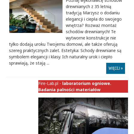
Poznaj wykonawcę schodów
drewnianych z 35 letnią
tradycją Marzysz o dodaniu
elegancji i ciepła do swojego
wnętrza? Rozważ montaż
schodów drewnianych! Te
wytworne konstrukcje nie
tylko dodają uroku Twojemu domowi, ale także oferują
szereg praktycznych zalet. Estetyka: Schody drewniane są
symbolem elegancji i klasy. Ich naturalny urok i ciepło
sprawiają, że stają ...
WIĘCEJ »
Fire-Lab.pl -
laboratorium ogniowe.
Badania palności materiałów