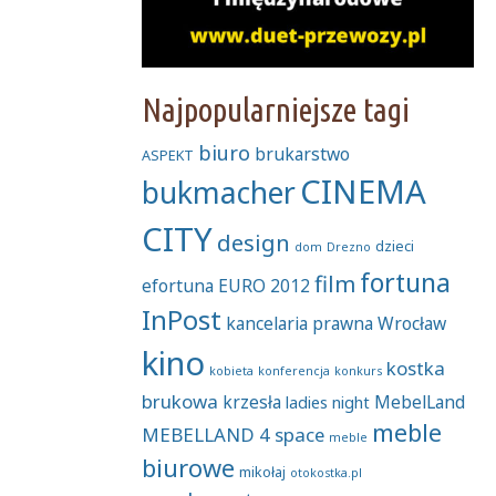
Najpopularniejsze tagi
biuro
brukarstwo
ASPEKT
CINEMA
bukmacher
CITY
design
dzieci
dom
Drezno
fortuna
film
efortuna
EURO 2012
InPost
kancelaria prawna Wrocław
kino
kostka
kobieta
konferencja
konkurs
brukowa
krzesła
MebelLand
ladies night
meble
MEBELLAND 4 space
meble
biurowe
mikołaj
otokostka.pl