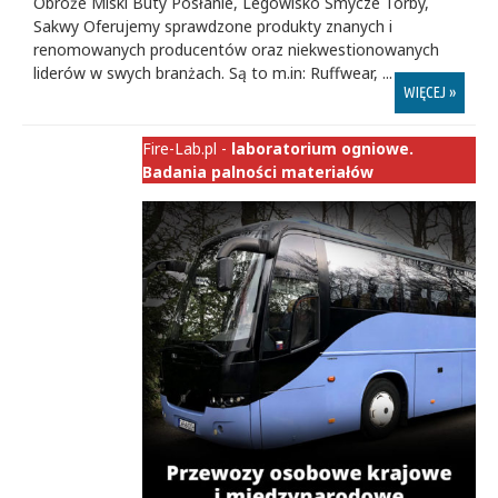
Obroże Miski Buty Posłanie, Legowisko Smycze Torby,
Sakwy Oferujemy sprawdzone produkty znanych i
renomowanych producentów oraz niekwestionowanych
liderów w swych branżach. Są to m.in: Ruffwear, ...
WIĘCEJ »
Fire-Lab.pl -
laboratorium ogniowe.
Badania palności materiałów