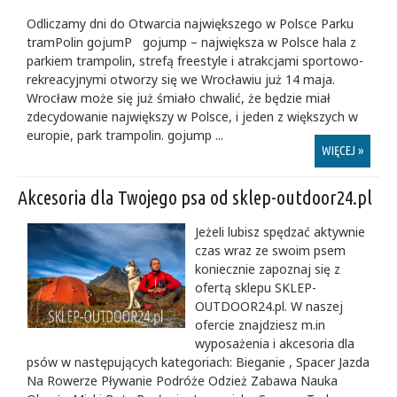
Odliczamy dni do Otwarcia największego w Polsce Parku
tramPolin gojumP gojump – największa w Polsce hala z
parkiem trampolin, strefą freestyle i atrakcjami sportowo-
rekreacyjnymi otworzy się we Wrocławiu już 14 maja.
Wrocław może się już śmiało chwalić, że będzie miał
zdecydowanie największy w Polsce, i jeden z większych w
europie, park trampolin. gojump ...
WIĘCEJ »
Akcesoria dla Twojego psa od sklep-outdoor24.pl
Jeżeli lubisz spędzać aktywnie
czas wraz ze swoim psem
koniecznie zapoznaj się z
ofertą sklepu SKLEP-
OUTDOOR24.pl. W naszej
ofercie znajdziesz m.in
wyposażenia i akcesoria dla
psów w następujących kategoriach: Bieganie , Spacer Jazda
Na Rowerze Pływanie Podróże Odzież Zabawa Nauka