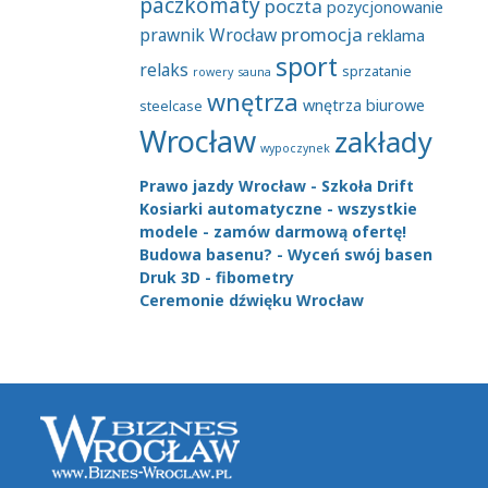
paczkomaty
poczta
pozycjonowanie
promocja
prawnik Wrocław
reklama
sport
relaks
sprzatanie
rowery
sauna
wnętrza
wnętrza biurowe
steelcase
Wrocław
zakłady
wypoczynek
Prawo jazdy Wrocław - Szkoła Drift
Kosiarki automatyczne - wszystkie
modele - zamów darmową ofertę!
Budowa basenu? - Wyceń swój basen
Druk 3D - fibometry
Ceremonie dźwięku Wrocław