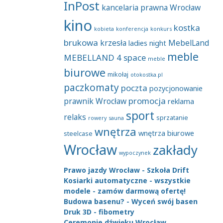
InPost
kancelaria prawna Wrocław
kino
kostka
kobieta
konferencja
konkurs
brukowa
krzesła
MebelLand
ladies night
meble
MEBELLAND 4 space
meble
biurowe
mikołaj
otokostka.pl
paczkomaty
poczta
pozycjonowanie
promocja
prawnik Wrocław
reklama
sport
relaks
sprzatanie
rowery
sauna
wnętrza
wnętrza biurowe
steelcase
Wrocław
zakłady
wypoczynek
Prawo jazdy Wrocław - Szkoła Drift
Kosiarki automatyczne - wszystkie
modele - zamów darmową ofertę!
Budowa basenu? - Wyceń swój basen
Druk 3D - fibometry
Ceremonie dźwięku Wrocław