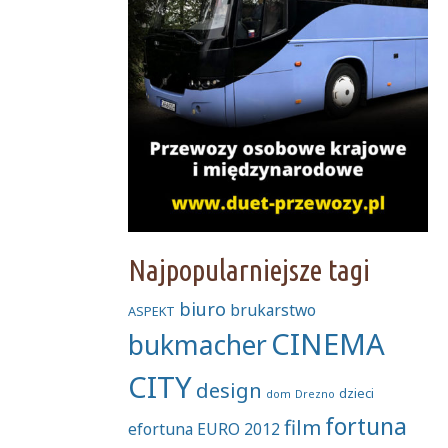
Najpopularniejsze tagi
biuro
brukarstwo
ASPEKT
CINEMA
bukmacher
CITY
design
dzieci
dom
Drezno
fortuna
film
efortuna
EURO 2012