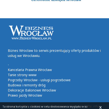
Biznes Wrocław to serwis prezentujący oferty produktów i
usług we Wrocławiu.
-
Kancelaria Prawna Wrocław
Tanie strony www
Pogrzeby Wrocław - usługi pogrzebowe
Budowa i remonty dróg
Dekoracje Balonowe Wrocław
Prawo jazdy Wrocław
Copyright © 2014 - 2026 Informacje biznesowe z Wrocławia, firmy, usługi,
Ta strona korzysta z cookies
w celu dostosowania wyglądu oraz
X