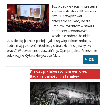
Tuż przed wakacjami prezesi i
szefowie działów HR siedmiu
firm IT przygotowali
przesłanie edukacyjne dla
uczniów, dyrektorów szkół i
doradców zawodowych.
Wcale nie mówią do nich:
„uczcie się jeszcze pilniej!”. Jakie są więc rekomendacje,
które mają ułatwić młodzieży odnalezienie się na rynku
pracy? W dokumencie zawarliśmy: Opis projektu Przesłanie
edukacyjne Cytaty dotyczące My ...
WIĘCEJ »
Fire-Lab.pl -
laboratorium ogniowe.
Badania palności materiałów