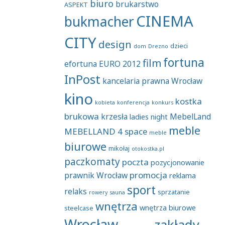
biuro
brukarstwo
ASPEKT
CINEMA
bukmacher
CITY
design
dzieci
dom
Drezno
fortuna
film
efortuna
EURO 2012
InPost
kancelaria prawna Wrocław
kino
kostka
kobieta
konferencja
konkurs
brukowa
krzesła
MebelLand
ladies night
meble
MEBELLAND 4 space
meble
biurowe
mikołaj
otokostka.pl
paczkomaty
poczta
pozycjonowanie
promocja
prawnik Wrocław
reklama
sport
relaks
sprzatanie
rowery
sauna
wnętrza
wnętrza biurowe
steelcase
Wrocław
zakłady