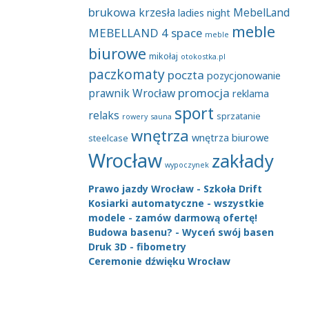
brukowa
krzesła
MebelLand
ladies night
meble
MEBELLAND 4 space
meble
biurowe
mikołaj
otokostka.pl
paczkomaty
poczta
pozycjonowanie
promocja
prawnik Wrocław
reklama
sport
relaks
sprzatanie
rowery
sauna
wnętrza
wnętrza biurowe
steelcase
Wrocław
zakłady
wypoczynek
Prawo jazdy Wrocław - Szkoła Drift
Kosiarki automatyczne - wszystkie
modele - zamów darmową ofertę!
Budowa basenu? - Wyceń swój basen
Druk 3D - fibometry
Ceremonie dźwięku Wrocław