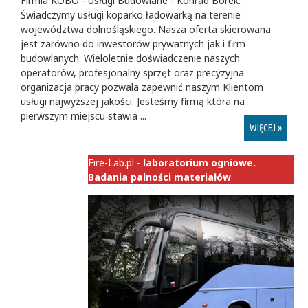
Firmia KOBO - Usługi Budowlane - Konrad Borek.
Świadczymy usługi koparko ładowarką na terenie
województwa dolnośląskiego. Nasza oferta skierowana
jest zarówno do inwestorów prywatnych jak i firm
budowlanych. Wieloletnie doświadczenie naszych
operatorów, profesjonalny sprzęt oraz precyzyjna
organizacja pracy pozwala zapewnić naszym Klientom
usługi najwyższej jakości. Jesteśmy firmą która na
pierwszym miejscu stawia ...
WIĘCEJ »
Fire-Lab.pl -
laboratorium ogniowe.
Badania palności materiałów