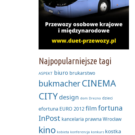
Najpopularniejsze tagi
biuro
brukarstwo
ASPEKT
CINEMA
bukmacher
CITY
design
dzieci
dom
Drezno
fortuna
film
efortuna
EURO 2012
InPost
kancelaria prawna Wrocław
kino
kostka
kobieta
konferencja
konkurs