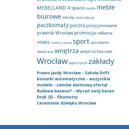
meble
MEBELLAND 4 space
meble
biurowe
mikołaj
otokostka.pl
paczkomaty
poczta
pozycjonowanie
promocja
prawnik Wrocław
reklama
sport
relaks
sprzatanie
rowery
sauna
wnętrza
wnętrza biurowe
steelcase
Wrocław
zakłady
wypoczynek
Prawo jazdy Wrocław - Szkoła Drift
Kosiarki automatyczne - wszystkie
modele - zamów darmową ofertę!
Budowa basenu? - Wyceń swój basen
Druk 3D - fibometry
Ceremonie dźwięku Wrocław