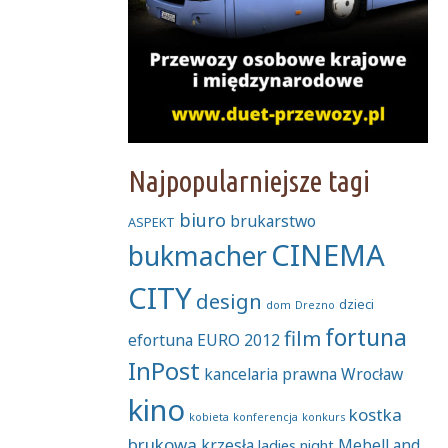
Najpopularniejsze tagi
biuro
brukarstwo
ASPEKT
CINEMA
bukmacher
CITY
design
dzieci
dom
Drezno
fortuna
film
efortuna
EURO 2012
InPost
kancelaria prawna Wrocław
kino
kostka
kobieta
konferencja
konkurs
brukowa
krzesła
MebelLand
ladies night