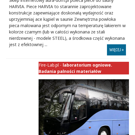
Sklep internetowy aura-dom.pl poleca piece do sauny
HARVIA. Piece HARVIA to starannie zaprojektowane
konstrukcje zapewniające doskonałą wydajność oraz
uprzyjemniaj ace kąpiel w saunie Zewnętrzna powłoka
pieca malowana jest odpornym na temperaturę lakierem w
kolorze czarnym (lub w całości wykonana ze stali
nierdzewnej - modele STEEL), a środkowa część wykonana
jest z efektownej ...
WIĘCEJ »
Fire-Lab.pl -
laboratorium ogniowe.
Badania palności materiałów