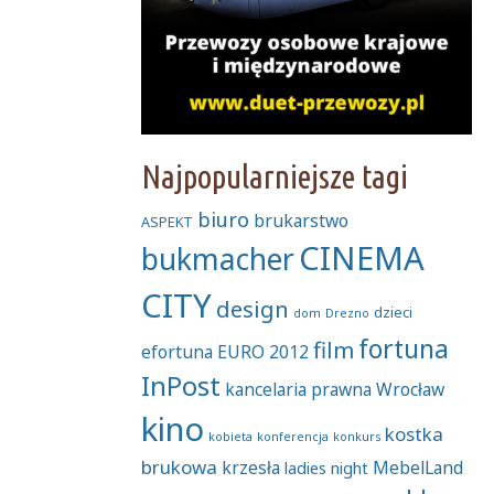
Najpopularniejsze tagi
biuro
brukarstwo
ASPEKT
CINEMA
bukmacher
CITY
design
dzieci
dom
Drezno
fortuna
film
efortuna
EURO 2012
InPost
kancelaria prawna Wrocław
kino
kostka
kobieta
konferencja
konkurs
brukowa
krzesła
MebelLand
ladies night