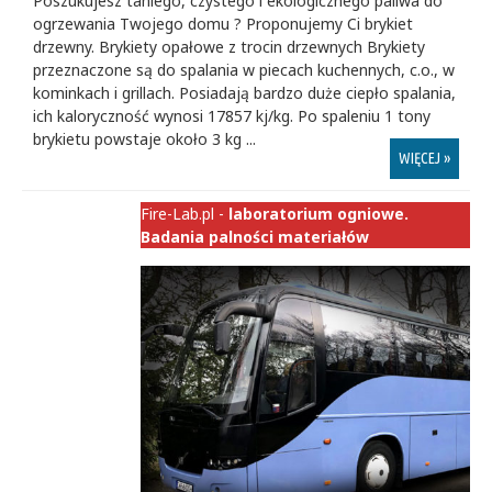
Poszukujesz taniego, czystego i ekologicznego paliwa do
ogrzewania Twojego domu ? Proponujemy Ci brykiet
drzewny. Brykiety opałowe z trocin drzewnych Brykiety
przeznaczone są do spalania w piecach kuchennych, c.o., w
kominkach i grillach. Posiadają bardzo duże ciepło spalania,
ich kaloryczność wynosi 17857 kj/kg. Po spaleniu 1 tony
brykietu powstaje około 3 kg ...
WIĘCEJ »
Fire-Lab.pl -
laboratorium ogniowe.
Badania palności materiałów