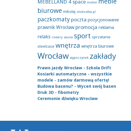
meble
MEBELLAND 4 space
meble
biurowe
mikołaj
otokostka.pl
paczkomaty
poczta
pozycjonowanie
promocja
prawnik Wrocław
reklama
sport
relaks
sprzatanie
rowery
sauna
wnętrza
wnętrza biurowe
steelcase
Wrocław
zakłady
wypoczynek
Prawo jazdy Wrocław - Szkoła Drift
Kosiarki automatyczne - wszystkie
modele - zamów darmową ofertę!
Budowa basenu? - Wyceń swój basen
Druk 3D - fibometry
Ceremonie dźwięku Wrocław