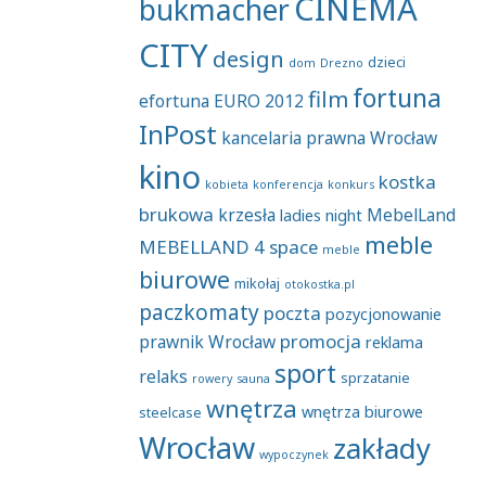
CINEMA
bukmacher
CITY
design
dzieci
dom
Drezno
fortuna
film
efortuna
EURO 2012
InPost
kancelaria prawna Wrocław
kino
kostka
kobieta
konferencja
konkurs
brukowa
krzesła
MebelLand
ladies night
meble
MEBELLAND 4 space
meble
biurowe
mikołaj
otokostka.pl
paczkomaty
poczta
pozycjonowanie
promocja
prawnik Wrocław
reklama
sport
relaks
sprzatanie
rowery
sauna
wnętrza
wnętrza biurowe
steelcase
Wrocław
zakłady
wypoczynek