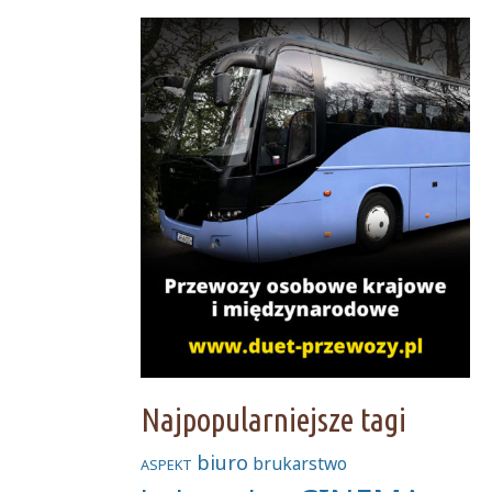
Najpopularniejsze tagi
biuro
brukarstwo
ASPEKT