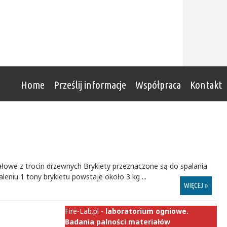
Home
Prześlij informacje
Współpraca
Kontakt
łowe z trocin drzewnych Brykiety przeznaczone są do spalania
leniu 1 tony brykietu powstaje około 3 kg ...
WIĘCEJ »
Fire-Lab.pl -
laboratorium ogniowe.
Badania palności materiałów