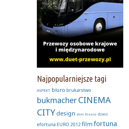
Najpopularniejsze tagi
biuro
brukarstwo
ASPEKT
CINEMA
bukmacher
CITY
design
dzieci
dom
Drezno
fortuna
film
efortuna
EURO 2012