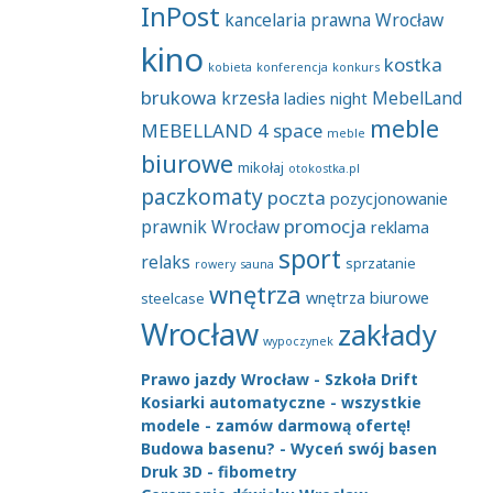
InPost
kancelaria prawna Wrocław
kino
kostka
kobieta
konferencja
konkurs
brukowa
krzesła
MebelLand
ladies night
meble
MEBELLAND 4 space
meble
biurowe
mikołaj
otokostka.pl
paczkomaty
poczta
pozycjonowanie
promocja
prawnik Wrocław
reklama
sport
relaks
sprzatanie
rowery
sauna
wnętrza
wnętrza biurowe
steelcase
Wrocław
zakłady
wypoczynek
Prawo jazdy Wrocław - Szkoła Drift
Kosiarki automatyczne - wszystkie
modele - zamów darmową ofertę!
Budowa basenu? - Wyceń swój basen
Druk 3D - fibometry