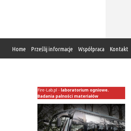
Home
Prześlij informacje
Współpraca
Kontakt
Fire-Lab.pl -
laboratorium ogniowe.
Badania palności materiałów