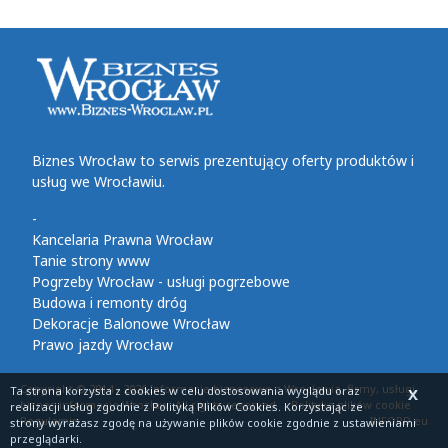
Biznes Wrocław to serwis prezentujący oferty produktów i
usług we Wrocławiu.
-
Kancelaria Prawna Wrocław
Tanie strony www
Pogrzeby Wrocław - usługi pogrzebowe
Budowa i remonty dróg
Dekoracje Balonowe Wrocław
Prawo jazdy Wrocław
Copyright © 2014 - 2026 Informacje biznesowe z Wrocławia, firmy, usługi,
Ta strona korzysta z cookies
w celu dostosowania wyglądu oraz
X
biznes informacje Wrocław. All rights reserved
Polityka plików cookie
realizacji usług zgodnie z
Polityką Plików Cookies
. Korzystając ze
Regulamin
INFORD.eu
strony wyrażasz zgodę na używanie plików cookie zgodnie z ustawieniami
przeglądarki.