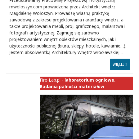
Przedstawiamy Pracownię Projektową i Artystyczną
mwoloszyn.com prowadzoną przez Architekt wnętrz
Magdalenę Wołoszyn. Prowadzę własną praktykę
zawodową z zakresu projektowania i aranżacji wnętrz, a
także projektowania mebli, proj. graficznego, malarstwa i
fotografii artystycznej. Zajmuję się zarówno
projektowaniem wnętrz obiektów mieszkalnych, jak i
użyteczności publicznej (biura, sklepy, hotele, kawiarnie…).
Jestem absolwentką Architektury Wnętrz wrocławskiej ...
WIĘCEJ »
Fire-Lab.pl -
laboratorium ogniowe.
Badania palności materiałów