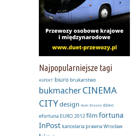
Najpopularniejsze tagi
biuro
brukarstwo
ASPEKT
CINEMA
bukmacher
CITY
design
dzieci
dom
Drezno
fortuna
film
efortuna
EURO 2012
InPost
kancelaria prawna Wrocław