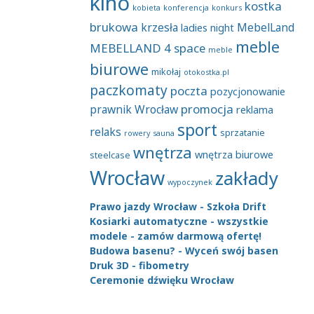
kino
kostka
kobieta
konferencja
konkurs
brukowa
krzesła
MebelLand
ladies night
meble
MEBELLAND 4 space
meble
biurowe
mikołaj
otokostka.pl
paczkomaty
poczta
pozycjonowanie
promocja
prawnik Wrocław
reklama
sport
relaks
sprzatanie
rowery
sauna
wnętrza
wnętrza biurowe
steelcase
Wrocław
zakłady
wypoczynek
Prawo jazdy Wrocław - Szkoła Drift
Kosiarki automatyczne - wszystkie
modele - zamów darmową ofertę!
Budowa basenu? - Wyceń swój basen
Druk 3D - fibometry
Ceremonie dźwięku Wrocław