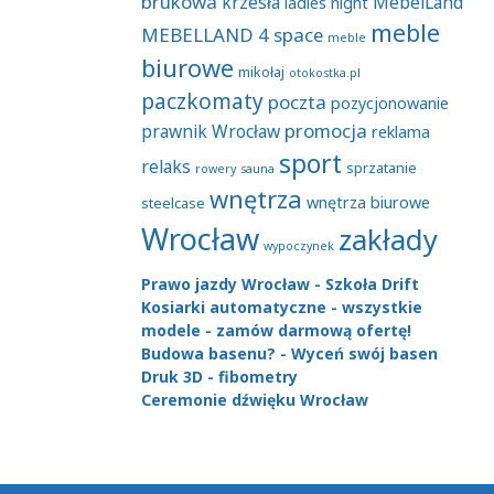
brukowa
krzesła
MebelLand
ladies night
meble
MEBELLAND 4 space
meble
biurowe
mikołaj
otokostka.pl
paczkomaty
poczta
pozycjonowanie
promocja
prawnik Wrocław
reklama
sport
relaks
sprzatanie
rowery
sauna
wnętrza
wnętrza biurowe
steelcase
Wrocław
zakłady
wypoczynek
Prawo jazdy Wrocław - Szkoła Drift
Kosiarki automatyczne - wszystkie
modele - zamów darmową ofertę!
Budowa basenu? - Wyceń swój basen
Druk 3D - fibometry
Ceremonie dźwięku Wrocław