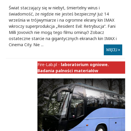
Świat staczający się w niebyt, śmiertelny wirus i
świadomość, że nigdzie nie jesteś bezpieczny! Już 14
września w trójwymiarze i na ogromne ekrany kin IMAX
wkroczy superprodukcja „Resident Evil: Retrybucja”. Fani
Milli Jovovich nie mogą tego filmu ominąć! Zobacz
ostateczne starcie na gigantycznych ekranach kin IMAX i
Cinema City. Nie ...
WIĘCEJ »
Fire-Lab.pl -
laboratorium ogniowe.
Badania palności materiałów