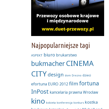
Najpopularniejsze tagi
biuro
brukarstwo
ASPEKT
CINEMA
bukmacher
CITY
design
dzieci
dom
Drezno
fortuna
film
efortuna
EURO 2012
InPost
kancelaria prawna Wrocław
kino
kostka
kobieta
konferencja
konkurs