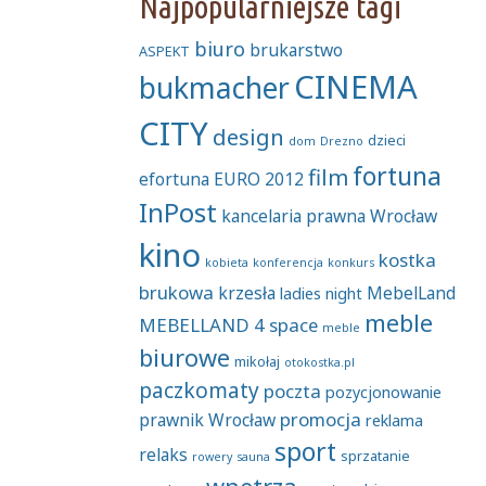
Najpopularniejsze tagi
biuro
brukarstwo
ASPEKT
CINEMA
bukmacher
CITY
design
dzieci
dom
Drezno
fortuna
film
efortuna
EURO 2012
InPost
kancelaria prawna Wrocław
kino
kostka
kobieta
konferencja
konkurs
brukowa
krzesła
MebelLand
ladies night
meble
MEBELLAND 4 space
meble
biurowe
mikołaj
otokostka.pl
paczkomaty
poczta
pozycjonowanie
promocja
prawnik Wrocław
reklama
sport
relaks
sprzatanie
rowery
sauna