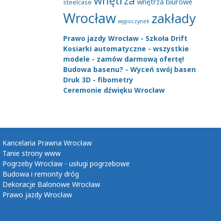
wnętrza
wnętrza biurowe
steelcase
Wrocław
zakłady
wypoczynek
Prawo jazdy Wrocław - Szkoła Drift
Kosiarki automatyczne - wszystkie
modele - zamów darmową ofertę!
Budowa basenu? - Wyceń swój basen
Druk 3D - fibometry
Ceremonie dźwięku Wrocław
Kancelaria Prawna Wrocław
Tanie strony www
Pogrzeby Wrocław - usługi pogrzebowe
Budowa i remonty dróg
Dekoracje Balonowe Wrocław
Prawo jazdy Wrocław