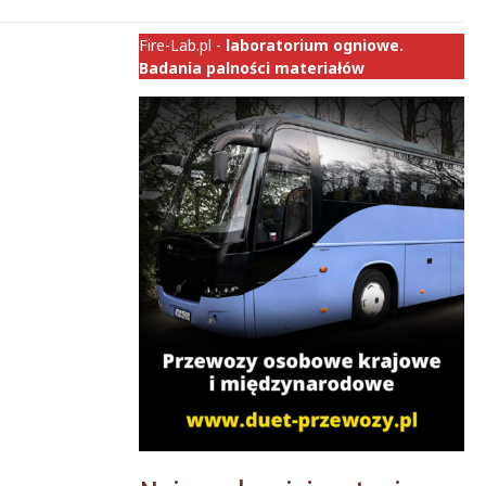
Fire-Lab.pl -
laboratorium ogniowe.
Badania palności materiałów