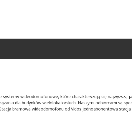
 systemy wideodomofonowe, które charakteryzują się najwyższą j
zania dla budynków wielolokatorskich. Naszymi odbiorcami są specja
Stacja bramowa wideodomofonu od Vidos Jednoabonentowa stacja bra