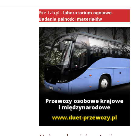
Fire-Lab.pl -
laboratorium ogniowe.
Badania palności materiałów