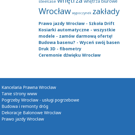
wnętrza
wnętrza biurowe
steelcase
Wrocław
zakłady
wypoczynek
Prawo jazdy Wrocław - Szkoła Drift
Kosiarki automatyczne - wszystkie
modele - zamów darmową ofertę!
Budowa basenu? - Wyceń swój basen
Druk 3D - fibometry
Ceremonie dźwięku Wrocław
Kancelaria Prawna Wrocław
Tanie strony www
Pogrzeby Wrocław - usługi pogrzebowe
Budowa i remonty dróg
Dekoracje Balonowe Wrocław
Prawo jazdy Wrocław