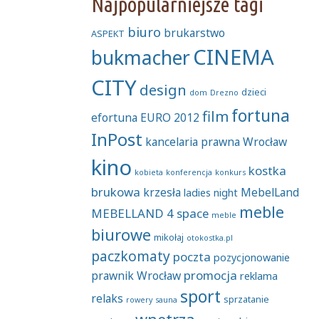
Najpopularniejsze tagi
biuro
brukarstwo
ASPEKT
CINEMA
bukmacher
CITY
design
dzieci
dom
Drezno
fortuna
film
efortuna
EURO 2012
InPost
kancelaria prawna Wrocław
kino
kostka
kobieta
konferencja
konkurs
brukowa
krzesła
MebelLand
ladies night
meble
MEBELLAND 4 space
meble
biurowe
mikołaj
otokostka.pl
paczkomaty
poczta
pozycjonowanie
promocja
prawnik Wrocław
reklama
sport
relaks
sprzatanie
rowery
sauna