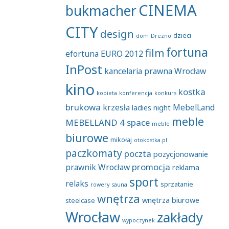
CINEMA
bukmacher
CITY
design
dzieci
dom
Drezno
fortuna
film
efortuna
EURO 2012
InPost
kancelaria prawna Wrocław
kino
kostka
kobieta
konferencja
konkurs
brukowa
krzesła
MebelLand
ladies night
meble
MEBELLAND 4 space
meble
biurowe
mikołaj
otokostka.pl
paczkomaty
poczta
pozycjonowanie
promocja
prawnik Wrocław
reklama
sport
relaks
sprzatanie
rowery
sauna
wnętrza
wnętrza biurowe
steelcase
Wrocław
zakłady
wypoczynek