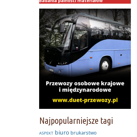
Badania palności materiałów
Najpopularniejsze tagi
biuro
brukarstwo
ASPEKT