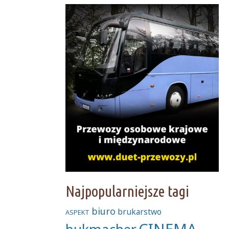
Najpopularniejsze tagi
biuro
brukarstwo
ASPEKT
CINEMA