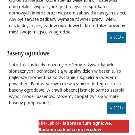
Ogród to miejsce, które spełnia wiele funkcji. Zapewnia
nam relaks i wypoczynek, jest miejscem spotkań i
domowych imprez oraz miejscem zabaw dla naszych dzieci.
Aby był zawsze zadbany wymaga również pracy i wielu
niezbędnych przyrządów ogrodowych, które także powinny
mieć swoje miejsce w ogrodzie.
WIĘCEJ »
Baseny ogrodowe
Lato to czas kiedy możemy możemy zażywać kąpieli
słonecznych i ochładzać się w upalny dzień w basenie. To
najlepszy moment na korzystanie z kąpieli na świeżym
powietrzu. Fantastycznym rozwiązaniem do tego celu są
baseny ogrodowe. W chwili obecnej istnieje bardzo szeroki
wybór modeli basenów. Możemy zaopatrzyć się w małe
baseny pompowane, ...
WIĘCEJ »
Fire-Lab.pl -
laboratorium ogniowe.
Badania palności materiałów