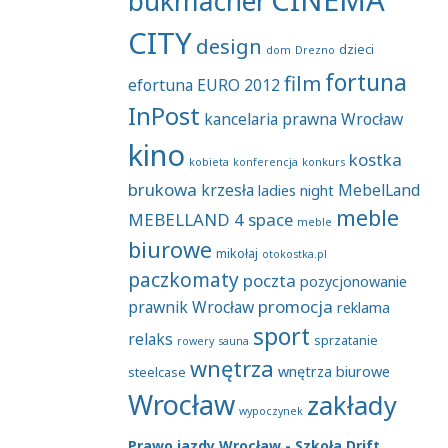
bukmacher
CITY
design
dzieci
dom
Drezno
fortuna
film
efortuna
EURO 2012
InPost
kancelaria prawna Wrocław
kino
kostka
kobieta
konferencja
konkurs
brukowa
krzesła
MebelLand
ladies night
meble
MEBELLAND 4 space
meble
biurowe
mikołaj
otokostka.pl
paczkomaty
poczta
pozycjonowanie
promocja
prawnik Wrocław
reklama
sport
relaks
sprzatanie
rowery
sauna
wnętrza
wnętrza biurowe
steelcase
Wrocław
zakłady
wypoczynek
Prawo jazdy Wrocław - Szkoła Drift