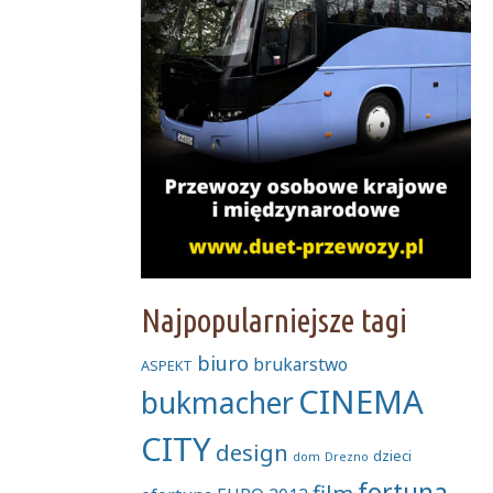
Najpopularniejsze tagi
biuro
brukarstwo
ASPEKT
CINEMA
bukmacher
CITY
design
dzieci
dom
Drezno
fortuna
film