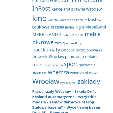
efortuna
EURO 2012
InPost
kancelaria prawna Wrocław
kino
kostka
kobieta
konferencja
konkurs
brukowa
krzesła
MebelLand
ladies night
meble
MEBELLAND 4 space
meble
biurowe
mikołaj
otokostka.pl
paczkomaty
poczta
pozycjonowanie
promocja
prawnik Wrocław
reklama
sport
relaks
sprzatanie
rowery
sauna
wnętrza
wnętrza biurowe
steelcase
Wrocław
zakłady
wypoczynek
Prawo jazdy Wrocław - Szkoła Drift
Kosiarki automatyczne - wszystkie
modele - zamów darmową ofertę!
Budowa basenu? - Wyceń swój basen
Druk 3D - fibometry