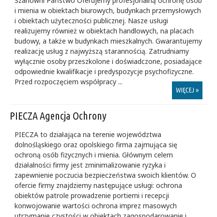
Szanowni Państwo Oferujemy profesjonalną ochronę osób
i mienia w obiektach biurowych, budynkach przemysłowych
i obiektach użyteczności publicznej. Nasze usługi
realizujemy również w obiektach handlowych, na placach
budowy, a także w budynkach mieszkalnych. Gwarantujemy
realizację usług z najwyższą starannością. Zatrudniamy
wyłącznie osoby przeszkolone i doświadczone, posiadające
odpowiednie kwalifikacje i predyspozycje psychofizyczne.
Przed rozpoczęciem współpracy ...
WIĘCEJ »
PIECZA Agencja Ochrony
PIECZA to działająca na terenie województwa
dolnośląskiego oraz opolskiego firma zajmująca się
ochroną osób fizycznych i mienia. Głównym celem
działalności firmy jest zminimalizowanie ryzyka i
zapewnienie poczucia bezpieczeństwa swoich klientów. O
ofercie firmy znajdziemy następujące usługi: ochrona
obiektów patrole prowadzenie portierni i recepcji
konwojowanie wartości ochrona imprez masowych
utrzymanie czystości w obiektach zagospodarowanie i