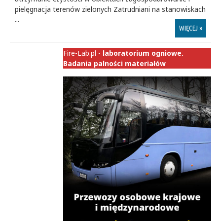
pielęgnacja terenów zielonych Zatrudniani na stanowiskach
...
WIĘCEJ »
Fire-Lab.pl -
laboratorium ogniowe.
Badania palności materiałów