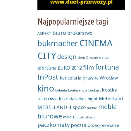
Najpopularniejsze tagi
biuro
brukarstwo
ASPEKT
CINEMA
bukmacher
CITY
design
dzieci
dom
Drezno
fortuna
film
efortuna
EURO 2012
InPost
kancelaria prawna Wrocław
kino
kostka
kobieta
konferencja
konkurs
brukowa
krzesła
MebelLand
ladies night
meble
MEBELLAND 4 space
meble
biurowe
mikołaj
otokostka.pl
paczkomaty
poczta
pozycjonowanie