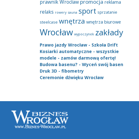
promocja
prawnik Wrocław
reklama
sport
relaks
sprzatanie
rowery
sauna
wnętrza
wnętrza biurowe
steelcase
Wrocław
zakłady
wypoczynek
Prawo jazdy Wrocław - Szkoła Drift
Kosiarki automatyczne - wszystkie
modele - zamów darmową ofertę!
Budowa basenu? - Wyceń swój basen
Druk 3D - fibometry
Ceremonie dźwięku Wrocław