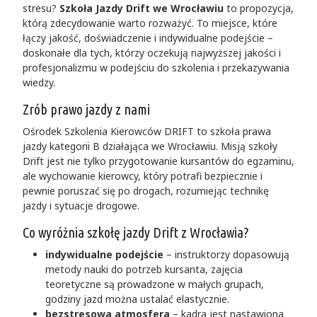
stresu?
Szkoła Jazdy Drift we Wrocławiu
to propozycja,
którą zdecydowanie warto rozważyć. To miejsce, które
łączy jakość, doświadczenie i indywidualne podejście –
doskonałe dla tych, którzy oczekują najwyższej jakości i
profesjonalizmu w podejściu do szkolenia i przekazywania
wiedzy.
Zrób prawo jazdy z nami
Ośrodek Szkolenia Kierowców DRIFT to szkoła prawa
jazdy kategorii B działająca we Wrocławiu. Misją szkoły
Drift jest nie tylko przygotowanie kursantów do egzaminu,
ale wychowanie kierowcy, który potrafi bezpiecznie i
pewnie poruszać się po drogach, rozumiejąc technikę
jazdy i sytuacje drogowe.
Co wyróżnia szkołę jazdy Drift z Wrocławia?
indywidualne podejście
– instruktorzy dopasowują
metody nauki do potrzeb kursanta, zajęcia
teoretyczne są prowadzone w małych grupach,
godziny jazd można ustalać elastycznie.
bezstresowa atmosfera
– kadra jest nastawiona