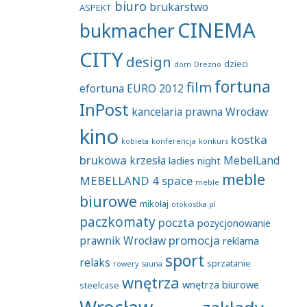
biuro
brukarstwo
ASPEKT
CINEMA
bukmacher
CITY
design
dzieci
dom
Drezno
fortuna
film
efortuna
EURO 2012
InPost
kancelaria prawna Wrocław
kino
kostka
kobieta
konferencja
konkurs
brukowa
krzesła
MebelLand
ladies night
meble
MEBELLAND 4 space
meble
biurowe
mikołaj
otokostka.pl
paczkomaty
poczta
pozycjonowanie
promocja
prawnik Wrocław
reklama
sport
relaks
sprzatanie
rowery
sauna
wnętrza
wnętrza biurowe
steelcase