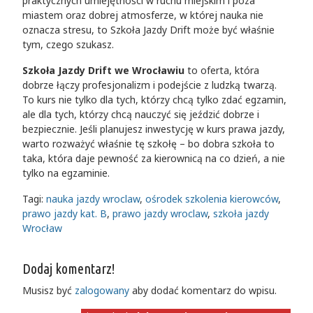
praktycznych umiejętności w ruchu miejskim i poza
miastem oraz dobrej atmosferze, w której nauka nie
oznacza stresu, to Szkoła Jazdy Drift może być właśnie
tym, czego szukasz.
Szkoła Jazdy Drift we Wrocławiu
to oferta, która
dobrze łączy profesjonalizm i podejście z ludzką twarzą.
To kurs nie tylko dla tych, którzy chcą tylko zdać egzamin,
ale dla tych, którzy chcą nauczyć się jeździć dobrze i
bezpiecznie. Jeśli planujesz inwestycję w kurs prawa jazdy,
warto rozważyć właśnie tę szkołę – bo dobra szkoła to
taka, która daje pewność za kierownicą na co dzień, a nie
tylko na egzaminie.
Tagi:
nauka jazdy wroclaw
,
ośrodek szkolenia kierowców
,
prawo jazdy kat. B
,
prawo jazdy wroclaw
,
szkoła jazdy
Wrocław
Dodaj komentarz!
Musisz być
zalogowany
aby dodać komentarz do wpisu.