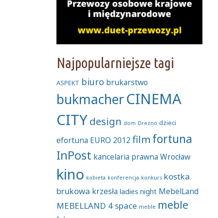
Najpopularniejsze tagi
biuro
brukarstwo
ASPEKT
CINEMA
bukmacher
CITY
design
dzieci
dom
Drezno
fortuna
film
efortuna
EURO 2012
InPost
kancelaria prawna Wrocław
kino
kostka
kobieta
konferencja
konkurs
brukowa
krzesła
MebelLand
ladies night
meble
MEBELLAND 4 space
meble