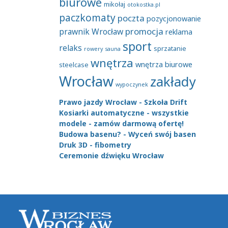
biurowe
mikołaj
otokostka.pl
paczkomaty
poczta
pozycjonowanie
promocja
prawnik Wrocław
reklama
sport
relaks
sprzatanie
rowery
sauna
wnętrza
wnętrza biurowe
steelcase
Wrocław
zakłady
wypoczynek
Prawo jazdy Wrocław - Szkoła Drift
Kosiarki automatyczne - wszystkie
modele - zamów darmową ofertę!
Budowa basenu? - Wyceń swój basen
Druk 3D - fibometry
Ceremonie dźwięku Wrocław