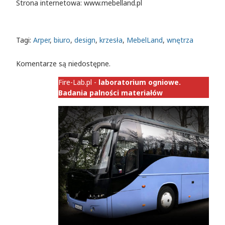
Strona internetowa: www.mebelland.pl
Tagi:
Arper
,
biuro
,
design
,
krzesła
,
MebelLand
,
wnętrza
Komentarze są niedostępne.
Fire-Lab.pl -
laboratorium ogniowe.
Badania palności materiałów