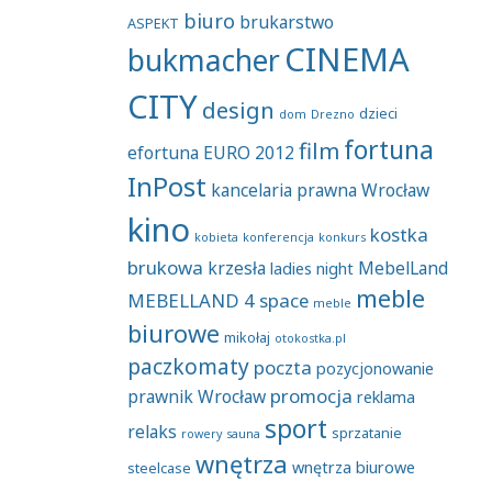
biuro
brukarstwo
ASPEKT
CINEMA
bukmacher
CITY
design
dzieci
dom
Drezno
fortuna
film
efortuna
EURO 2012
InPost
kancelaria prawna Wrocław
kino
kostka
kobieta
konferencja
konkurs
brukowa
krzesła
MebelLand
ladies night
meble
MEBELLAND 4 space
meble
biurowe
mikołaj
otokostka.pl
paczkomaty
poczta
pozycjonowanie
promocja
prawnik Wrocław
reklama
sport
relaks
sprzatanie
rowery
sauna
wnętrza
wnętrza biurowe
steelcase