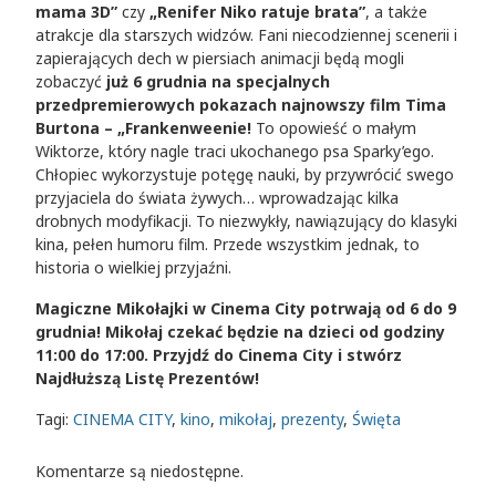
mama 3D”
czy
„Renifer Niko ratuje brata”
, a także
atrakcje dla starszych widzów. Fani niecodziennej scenerii i
zapierających dech w piersiach animacji będą mogli
zobaczyć
już 6 grudnia na specjalnych
przedpremierowych pokazach najnowszy film Tima
Burtona – „Frankenweenie!
To opowieść o małym
Wiktorze, który nagle traci ukochanego psa Sparky’ego.
Chłopiec wykorzystuje potęgę nauki, by przywrócić swego
przyjaciela do świata żywych… wprowadzając kilka
drobnych modyfikacji. To niezwykły, nawiązujący do klasyki
kina, pełen humoru film. Przede wszystkim jednak, to
historia o wielkiej przyjaźni.
Magiczne Mikołajki w Cinema City potrwają od 6 do 9
grudnia! Mikołaj czekać będzie na dzieci od godziny
11:00 do 17:00. Przyjdź do Cinema City i stwórz
Najdłuższą Listę Prezentów!
Tagi:
CINEMA CITY
,
kino
,
mikołaj
,
prezenty
,
Święta
Komentarze są niedostępne.