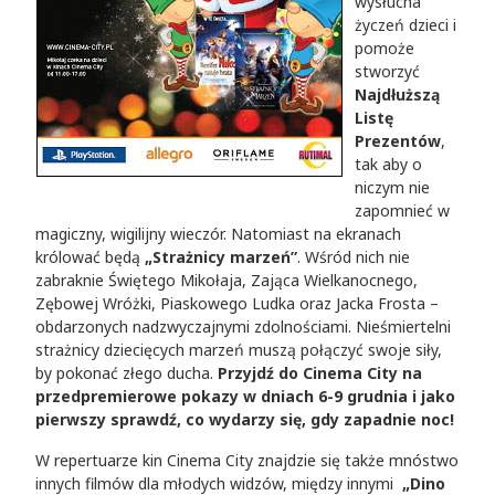
wysłucha
życzeń dzieci i
pomoże
stworzyć
Najdłuższą
Listę
Prezentów
,
tak aby o
niczym nie
zapomnieć w
magiczny, wigilijny wieczór. Natomiast na ekranach
królować będą
„Strażnicy marzeń”
. Wśród nich nie
zabraknie Świętego Mikołaja, Zająca Wielkanocnego,
Zębowej Wróżki, Piaskowego Ludka oraz Jacka Frosta –
obdarzonych nadzwyczajnymi zdolnościami. Nieśmiertelni
strażnicy dziecięcych marzeń muszą połączyć swoje siły,
by pokonać złego ducha.
Przyjdź do Cinema City na
przedpremierowe pokazy w dniach 6-9 grudnia i jako
pierwszy sprawdź, co wydarzy się, gdy zapadnie noc!
W repertuarze kin Cinema City znajdzie się także mnóstwo
innych filmów dla młodych widzów, między innymi
„Dino