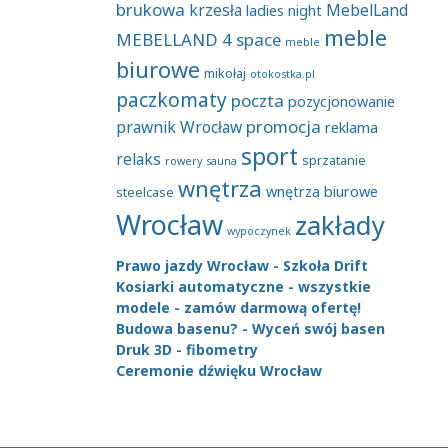
brukowa
krzesła
MebelLand
ladies night
meble
MEBELLAND 4 space
meble
biurowe
mikołaj
otokostka.pl
paczkomaty
poczta
pozycjonowanie
promocja
prawnik Wrocław
reklama
sport
relaks
sprzatanie
rowery
sauna
wnętrza
wnętrza biurowe
steelcase
Wrocław
zakłady
wypoczynek
Prawo jazdy Wrocław - Szkoła Drift
Kosiarki automatyczne - wszystkie
modele - zamów darmową ofertę!
Budowa basenu? - Wyceń swój basen
Druk 3D - fibometry
Ceremonie dźwięku Wrocław