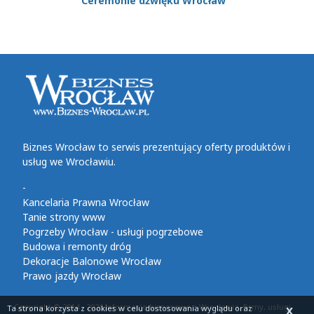
Ceremonie dźwięku Wrocław
Biznes Wrocław to serwis prezentujący oferty produktów i
usług we Wrocławiu.
-
Kancelaria Prawna Wrocław
Tanie strony www
Pogrzeby Wrocław - usługi pogrzebowe
Budowa i remonty dróg
Dekoracje Balonowe Wrocław
Prawo jazdy Wrocław
Copyright © 2014 - 2026 Informacje biznesowe z Wrocławia, firmy, usługi,
Ta strona korzysta z cookies
w celu dostosowania wyglądu oraz
X