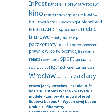
InPost
kancelaria prawna Wrocław
kino
kostka
kobieta
konferencja
konkurs
brukowa
krzesła
MebelLand
ladies night
meble
MEBELLAND 4 space
meble
biurowe
mikołaj
otokostka.pl
paczkomaty
poczta
pozycjonowanie
promocja
prawnik Wrocław
reklama
sport
relaks
sprzatanie
rowery
sauna
wnętrza
wnętrza biurowe
steelcase
Wrocław
zakłady
wypoczynek
Prawo jazdy Wrocław - Szkoła Drift
Kosiarki automatyczne - wszystkie
modele - zamów darmową ofertę!
Budowa basenu? - Wyceń swój basen
Druk 3D - fibometry