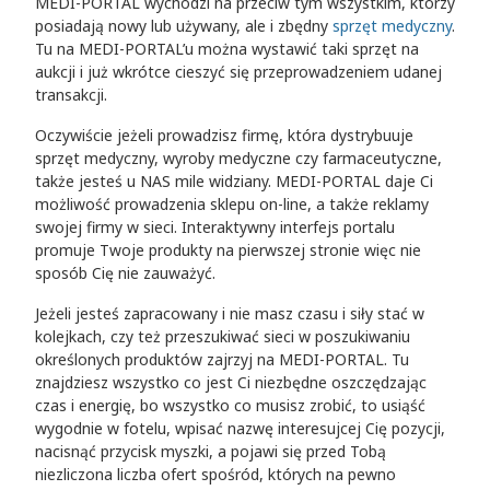
MEDI-PORTAL wychodzi na przeciw tym wszystkim, którzy
posiadają nowy lub używany, ale i zbędny
sprzęt medyczny
.
Tu na MEDI-PORTAL’u można wystawić taki sprzęt na
aukcji i już wkrótce cieszyć się przeprowadzeniem udanej
transakcji.
Oczywiście jeżeli prowadzisz firmę, która dystrybuuje
sprzęt medyczny, wyroby medyczne czy farmaceutyczne,
także jesteś u NAS mile widziany. MEDI-PORTAL daje Ci
możliwość prowadzenia sklepu on-line, a także reklamy
swojej firmy w sieci. Interaktywny interfejs portalu
promuje Twoje produkty na pierwszej stronie więc nie
sposób Cię nie zauważyć.
Jeżeli jesteś zapracowany i nie masz czasu i siły stać w
kolejkach, czy też przeszukiwać sieci w poszukiwaniu
określonych produktów zajrzyj na MEDI-PORTAL. Tu
znajdziesz wszystko co jest Ci niezbędne oszczędzając
czas i energię, bo wszystko co musisz zrobić, to usiąść
wygodnie w fotelu, wpisać nazwę interesujcej Cię pozycji,
nacisnąć przycisk myszki, a pojawi się przed Tobą
niezliczona liczba ofert spośród, których na pewno