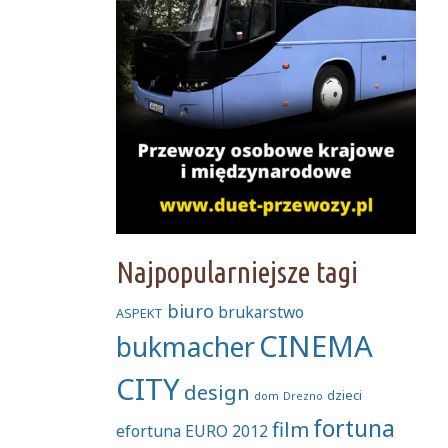
Najpopularniejsze tagi
biuro
brukarstwo
ASPEKT
CINEMA
bukmacher
CITY
design
dzieci
dom
Drezno
fortuna
film
efortuna
EURO 2012