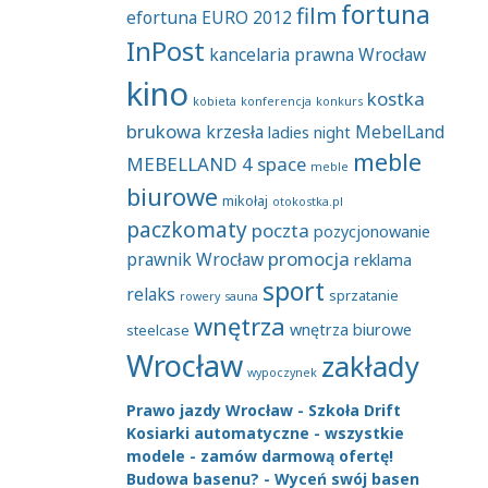
fortuna
film
efortuna
EURO 2012
InPost
kancelaria prawna Wrocław
kino
kostka
kobieta
konferencja
konkurs
brukowa
krzesła
MebelLand
ladies night
meble
MEBELLAND 4 space
meble
biurowe
mikołaj
otokostka.pl
paczkomaty
poczta
pozycjonowanie
promocja
prawnik Wrocław
reklama
sport
relaks
sprzatanie
rowery
sauna
wnętrza
wnętrza biurowe
steelcase
Wrocław
zakłady
wypoczynek
Prawo jazdy Wrocław - Szkoła Drift
Kosiarki automatyczne - wszystkie
modele - zamów darmową ofertę!
Budowa basenu? - Wyceń swój basen