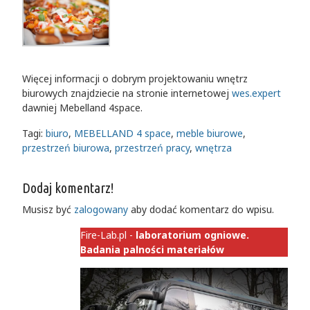
Więcej informacji o dobrym projektowaniu wnętrz
biurowych znajdziecie na stronie internetowej
wes.expert
dawniej Mebelland 4space.
Tagi:
biuro
,
MEBELLAND 4 space
,
meble biurowe
,
przestrzeń biurowa
,
przestrzeń pracy
,
wnętrza
Dodaj komentarz!
Musisz być
zalogowany
aby dodać komentarz do wpisu.
Fire-Lab.pl -
laboratorium ogniowe.
Badania palności materiałów