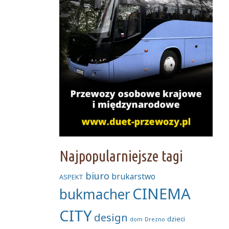
Najpopularniejsze tagi
biuro
brukarstwo
ASPEKT
CINEMA
bukmacher
CITY
design
dzieci
dom
Drezno