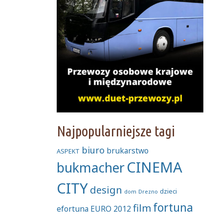
Najpopularniejsze tagi
biuro
brukarstwo
ASPEKT
CINEMA
bukmacher
CITY
design
dzieci
dom
Drezno
fortuna
film
efortuna
EURO 2012