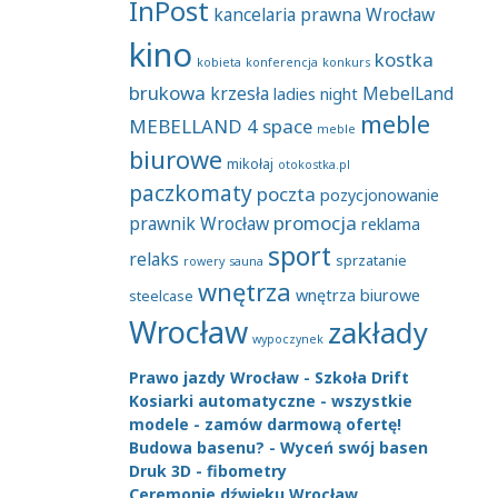
InPost
kancelaria prawna Wrocław
kino
kostka
kobieta
konferencja
konkurs
brukowa
krzesła
MebelLand
ladies night
meble
MEBELLAND 4 space
meble
biurowe
mikołaj
otokostka.pl
paczkomaty
poczta
pozycjonowanie
promocja
prawnik Wrocław
reklama
sport
relaks
sprzatanie
rowery
sauna
wnętrza
wnętrza biurowe
steelcase
Wrocław
zakłady
wypoczynek
Prawo jazdy Wrocław - Szkoła Drift
Kosiarki automatyczne - wszystkie
modele - zamów darmową ofertę!
Budowa basenu? - Wyceń swój basen
Druk 3D - fibometry
Ceremonie dźwięku Wrocław