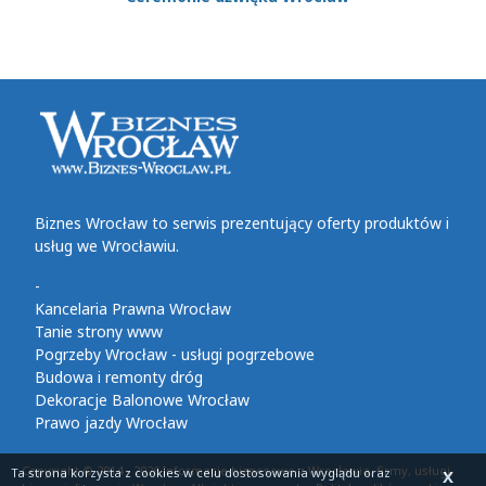
Biznes Wrocław to serwis prezentujący oferty produktów i
usług we Wrocławiu.
-
Kancelaria Prawna Wrocław
Tanie strony www
Pogrzeby Wrocław - usługi pogrzebowe
Budowa i remonty dróg
Dekoracje Balonowe Wrocław
Prawo jazdy Wrocław
Copyright © 2014 - 2026 Informacje biznesowe z Wrocławia, firmy, usługi,
Ta strona korzysta z cookies
w celu dostosowania wyglądu oraz
X