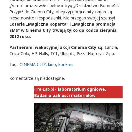
„Yuma” oraz zawiłe i pełne intryg „Dziedzictwo Bourne’a”.
Przyjdź do Cinema City, obejrzyj gorące hity i zgarniaj
niesamowite niespodzianki. Nie przegap swojej szansy!
Loteria „Magiczna Koperta” i „Magiczna promocja
SMS” w Cinema City trwają tylko do końca sierpnia
2012 roku.
Partnerami wakacyjnej akcji Cinema City są:
Lancia,
Coca-Cola, HP, Halls, TCL, Ubisoft, Pizza Hut oraz Zipp.
Tagi:
CINEMA CITY
,
kino
,
konkurs
Komentarze są niedostępne.
Fire-Lab.pl -
laboratorium ogniowe.
Badania palności materiałów