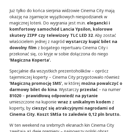
Już tylko do końca sierpnia widzowie Cinema City mają
okazję na zgarnięcie wyjątkowych niespodzianek w
magicznej loterii. Do wygrania jest m.in.
elegancki i
komfortowy samochód Lancia Ypsilon, kolorowe
skutery ZIPP czy telewizory TLC LED 32
. Aby zostać
właścicielem jednej z nagród
wystarczy kupić bilet na
dowolny film
z bogatego repertuaru Cinema City i
przekonać się, co kryje w sobie dołączona do niego
‘Magiczna Koperta’.
Specjalnie dla wszystkich prezentoholików – oprócz
tajemniczej koperty – Cinema City
przygotowało również
‘Magiczną promocję SMS’
, w której
można powalczyć o
darmowy bilet do kina
. Wystarczy
przesłać
– na numer
81020
–
prawidłową odpowiedź na pytanie
umieszczone na kuponie
wraz z unikalnym kodem
z
koperty, by
cieszyć się atrakcyjnymi nagrodami od
Cinema City. Koszt SMSa to zaledwie 0,12 pln brutto.
W ten weekend na srebrnych ekranach kin Cinema City
zawitają aż dwie premiery – najnowszy polski obraz