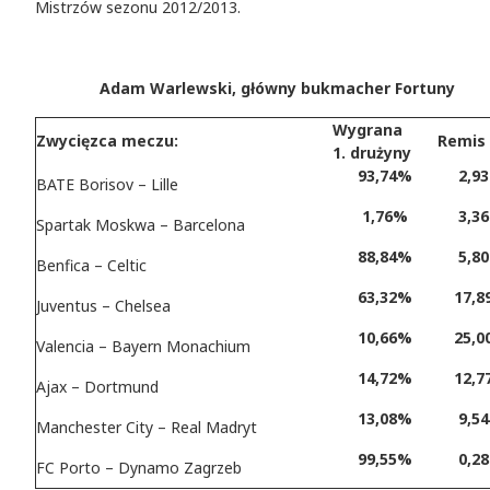
Mistrzów sezonu 2012/2013.
Adam Warlewski, główny bukmacher Fortuny
Wygrana
Zwycięzca meczu:
Remis
1. drużyny
93,74%
2,9
BATE Borisov – Lille
1,76%
3,3
Spartak Moskwa – Barcelona
88,84%
5,8
Benfica – Celtic
63,32%
17,
Juventus – Chelsea
10,66%
25,
Valencia – Bayern Monachium
14,72%
12,
Ajax – Dortmund
13,08%
9,5
Manchester City – Real Madryt
99,55%
0,2
FC Porto – Dynamo Zagrzeb