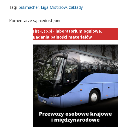
Tagi:
bukmacher
,
Liga Mistrzów
,
zakłady
Komentarze są niedostępne.
Fire-Lab.pl -
laboratorium ogniowe.
Badania palności materiałów