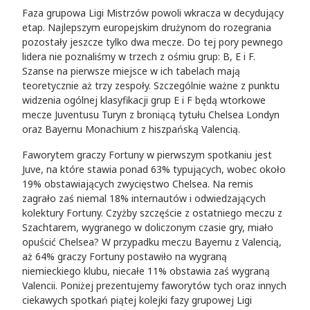
Faza grupowa Ligi Mistrzów powoli wkracza w decydujący
etap. Najlepszym europejskim drużynom do rozegrania
pozostały jeszcze tylko dwa mecze. Do tej pory pewnego
lidera nie poznaliśmy w trzech z ośmiu grup: B, E i F.
Szanse na pierwsze miejsce w ich tabelach mają
teoretycznie aż trzy zespoły. Szczególnie ważne z punktu
widzenia ogólnej klasyfikacji grup E i F będą wtorkowe
mecze Juventusu Turyn z broniącą tytułu Chelsea Londyn
oraz Bayernu Monachium z hiszpańską Valencią.
Faworytem graczy Fortuny w pierwszym spotkaniu jest
Juve, na które stawia ponad 63% typujących, wobec około
19% obstawiających zwycięstwo Chelsea. Na remis
zagrało zaś niemal 18% internautów i odwiedzających
kolektury Fortuny. Czyżby szczęście z ostatniego meczu z
Szachtarem, wygranego w doliczonym czasie gry, miało
opuścić Chelsea? W przypadku meczu Bayernu z Valencią,
aż 64% graczy Fortuny postawiło na wygraną
niemieckiego klubu, niecałe 11% obstawia zaś wygraną
Valencii. Poniżej prezentujemy faworytów tych oraz innych
ciekawych spotkań piątej kolejki fazy grupowej Ligi