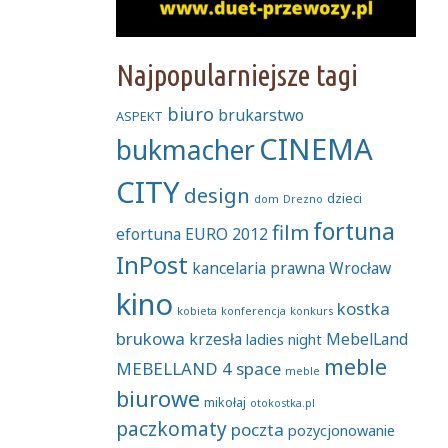
Najpopularniejsze tagi
biuro
brukarstwo
ASPEKT
CINEMA
bukmacher
CITY
design
dzieci
dom
Drezno
fortuna
film
efortuna
EURO 2012
InPost
kancelaria prawna Wrocław
kino
kostka
kobieta
konferencja
konkurs
brukowa
krzesła
MebelLand
ladies night
meble
MEBELLAND 4 space
meble
biurowe
mikołaj
otokostka.pl
paczkomaty
poczta
pozycjonowanie