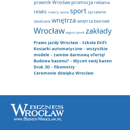
promocja
prawnik Wrocław
reklama
sport
relaks
sprzatanie
rowery
sauna
wnętrza
wnętrza biurowe
steelcase
Wrocław
zakłady
wypoczynek
Prawo jazdy Wrocław - Szkoła Drift
Kosiarki automatyczne - wszystkie
modele - zamów darmową ofertę!
Budowa basenu? - Wyceń swój basen
Druk 3D - fibometry
Ceremonie dźwięku Wrocław